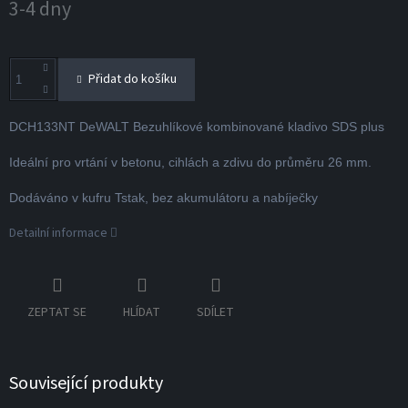
3-4 dny
cena:
Přidat do košíku
DCH133NT DeWALT Bezuhlíkové kombinované kladivo SDS plus
Ideální pro vrtání v betonu, cihlách a zdivu do průměru 26 mm.
Dodáváno v kufru Tstak, bez akumulátoru a nabíječky
Detailní informace
ZEPTAT SE
HLÍDAT
SDÍLET
Související produkty