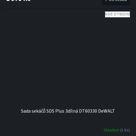
Kód:
DT60330
Sada sekáčů SDS Plus 3dílná DT60330 DeWALT
Skladem
(1 ks)