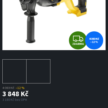
Z
4 383 Kč
–12 %
ZDARMA
D
A
R
M
A
4 383 Kč
–12 %
3 848 Kč
3 180 Kč bez DPH
Měrná