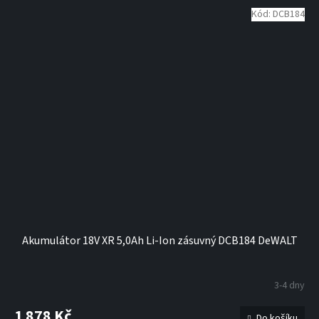
Kód:
DCB184
Akumulátor 18V XR 5,0Ah Li-Ion zásuvný DCB184 DeWALT
3-4 dny
1 878 Kč
Do košíku