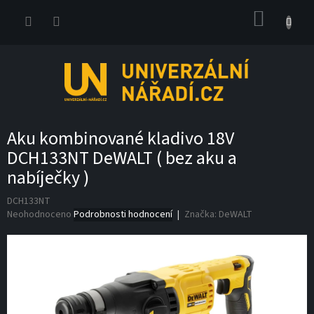
Přejít
NÁKUP
na
obsah
KOŠÍK
Aku kombinované kladivo 18V
DCH133NT DeWALT ( bez aku a
nabíječky )
DCH133NT
Průměrné
Neohodnoceno
Podrobnosti hodnocení
Značka:
DeWALT
hodnocení
produktu
je
0,0
z
5
hvězdiček.