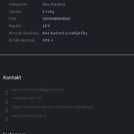
Kategorie
:
Aku Kladiva
Záruka
:
3 roky
EAN
:
5035048664568
Napětí
:
18 V
Rozsah dodávky
:
Bez baterií a nabíječky
Držák nástrojů
:
SDS +
Z
á
p
a
Kontakt
t
í
univerzalninaradi
@
gmail.com
+420 603 588 723
https://www.facebook.com/UniverzalniNaradi
univerzalninaradi.cz