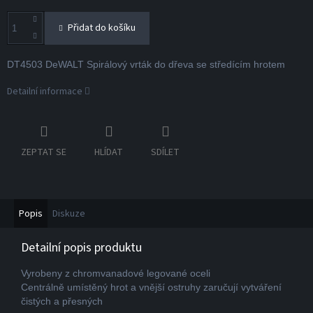
Přidat do košíku
DT4503 DeWALT Spirálový vrták do dřeva se středícím hrotem
Detailní informace
ZEPTAT SE
HLÍDAT
SDÍLET
Popis
Diskuze
Detailní popis produktu
Vyrobeny z chromvanadové legované oceli
Centrálně umístěný hrot a vnější ostruhy zaručují vytváření
čistých a přesných