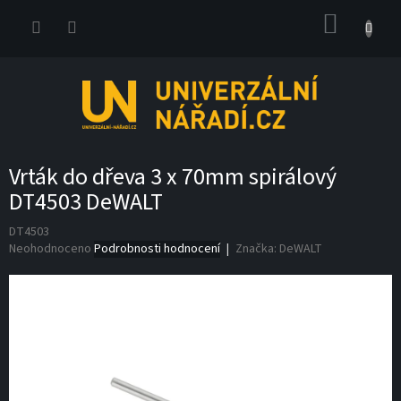
Přejít
NÁKUP
na
obsah
KOŠÍK
Vrták do dřeva 3 x 70mm spirálový
DT4503 DeWALT
DT4503
Průměrné
Neohodnoceno
Podrobnosti hodnocení
Značka:
DeWALT
hodnocení
produktu
je
0,0
z
5
hvězdiček.