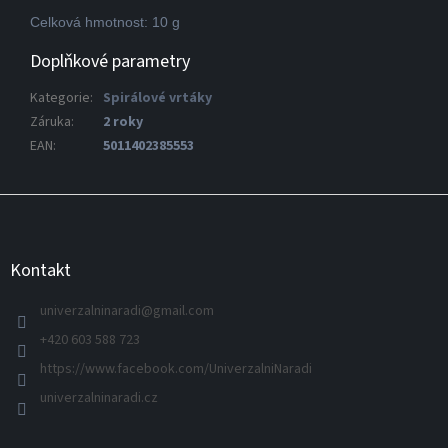
Celková hmotnost: 10 g
Doplňkové parametry
Kategorie
:
Spirálové vrtáky
Záruka
:
2 roky
EAN
:
5011402385553
Z
á
p
a
Kontakt
t
í
univerzalninaradi
@
gmail.com
+420 603 588 723
https://www.facebook.com/UniverzalniNaradi
univerzalninaradi.cz