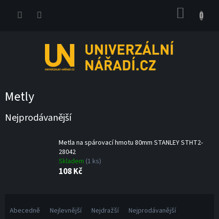
Přejít
NÁKUP
na
obsah
KOŠÍK
Metly
Nejprodávanější
Metla na spárovací hmotu 80mm STANLEY STHT2-
28042
Skladem
(1 ks)
108 Kč
Ř
a
Abecedně
Nejlevnější
Nejdražší
Nejprodávanější