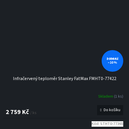
3 094 Kč
–10 %
Infračervený teploměr Stanley FatMax FMHT0-77422
Skladem
(1 ks)
Do košíku
2 759 Kč
/ ks
Kód:
STHT0-77365