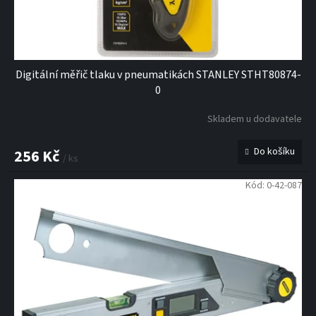
Digitální měřič tlaku v pneumatikách STANLEY STHT80874-
0
Skladem u dodavatele
Do košíku
256 Kč
/ ks
Kód:
0-42-087