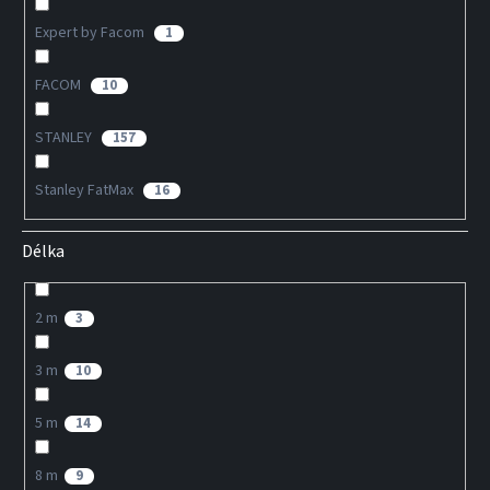
Expert by Facom
1
FACOM
10
STANLEY
157
Stanley FatMax
16
Délka
2 m
3
3 m
10
5 m
14
8 m
9