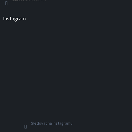
univerzalninaradi.cz
i
s
u
Instagram
Sledovat na Instagramu