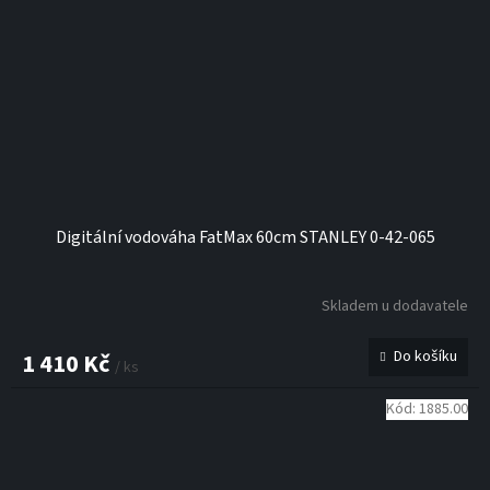
Digitální vodováha FatMax 60cm STANLEY 0-42-065
Skladem u dodavatele
Do košíku
1 410 Kč
/ ks
Kód:
1885.00