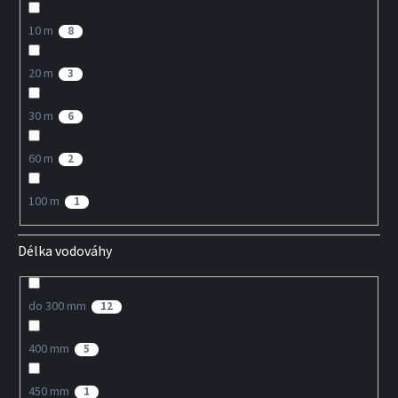
10 m
8
20 m
3
30 m
6
60 m
2
100 m
1
Délka vodováhy
do 300 mm
12
400 mm
5
450 mm
1