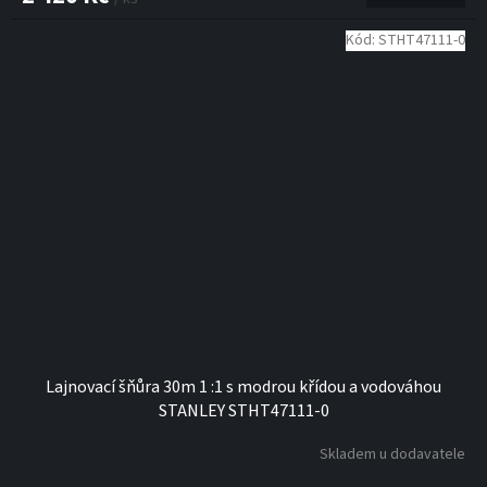
Kód:
STHT47111-0
Lajnovací šňůra 30m 1 :1 s modrou křídou a vodováhou
STANLEY STHT47111-0
Skladem u dodavatele