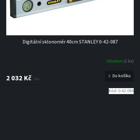
Digitální sklonoměr 40cm STANLEY 0-42-087
Skladem
(1 ks)
Do košíku
2 032 Kč
/ ks
Kód:
0-42-086