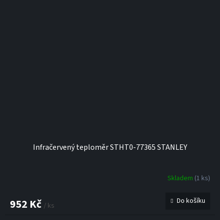
Infračervený teploměr STHT0-77365 STANLEY
Skladem
(1 ks)
Do košíku
952 Kč
/ ks