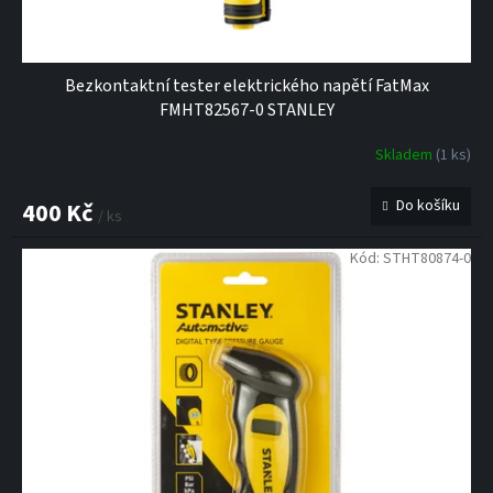
ů
Bezkontaktní tester elektrického napětí FatMax
FMHT82567-0 STANLEY
Skladem
(1 ks)
Do košíku
400 Kč
/ ks
Kód:
STHT80874-0