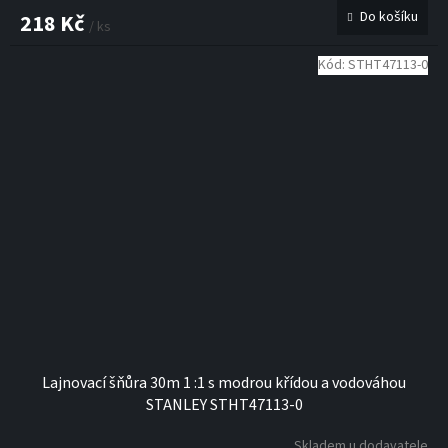
Do košíku
218 Kč
/ ks
Kód:
STHT47113-0
Lajnovací šňůra 30m 1 :1 s modrou křídou a vodováhou
STANLEY STHT47113-0
Skladem u dodavatele