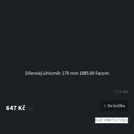
Dílenský úhloměr 170 mm 1885.00 Facom
7-10 dní
Do košíku
647 Kč
/ ks
Kód:
FMHT0-77422