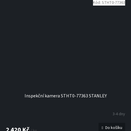
Kód:
STHT0-77363
Inspekční kamera STHT0-77363 STANLEY
3-4 dny
Do košíku
2 420 Kč
/ ks