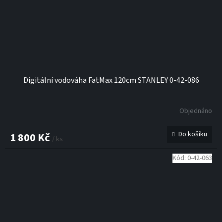
Digitální vodováha FatMax 120cm STANLEY 0-42-086
Objednáno
Do košíku
1 800 Kč
/ ks
Kód:
0-42-063