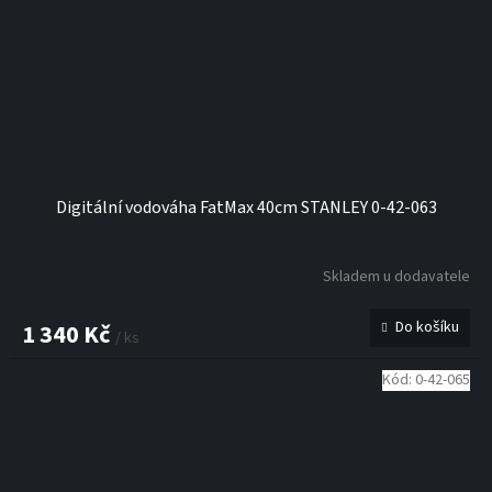
Digitální vodováha FatMax 40cm STANLEY 0-42-063
Skladem u dodavatele
Do košíku
1 340 Kč
/ ks
Kód:
0-42-065