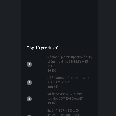
Top 10 produktů
Náhradní plátek lupenkové pilky
160mm bal.4ks STANLEY 0-15-
061
70 Kč
Nůž ulamovací 18mm FatMax
STANLEY 8-10-421
100 Kč
Vrták do dřeva 3 x 70mm
spirálový DT4503 DeWALT
19 Kč
Bit 1/4" TORX T30 x 25mm
IMPACT Torsion bal.5ks