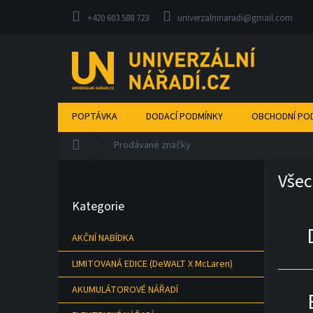
Přejít
na
+420 603 588 723
univerzalninaradi@gmail.com
obsah
POPTÁVKA
DODACÍ PODMÍNKY
OBCHODNÍ PO
Domů
Prodávané značky
P
Všec
o
Přeskočit
s
Kategorie
kategorie
t
r
AKČNÍ NABÍDKA
a
n
LIMITOVANÁ EDICE (DeWALT X McLaren)
n
í
AKUMULÁTOROVÉ NÁŘADÍ
p