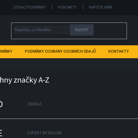
DODACÍ PODMÍNKY
KONTAKTY
NAPIŠTE NÁM
HLEDAT
DMÍNKY
PODMÍNKY OCHRANY OSOBNÍCH ÚDAJŮ
KONTAKTY
hny značky A-Z
D
DEWALT
E
EXPERT BY FACOM