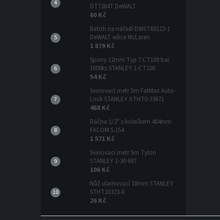
DT7384T DeWALT
60 Kč
Batoh na nářadí DWST60122-1
DeWALT edice McLaren
1 879 Kč
Spony 12mm Typ 7 CT100 bal.
1000ks STANLEY 1-CT108
54 Kč
Svinovací metr 5m FatMax Auto-
Lock STANLEY XTHT0-33671
468 Kč
Ráčna 1/2" s kolečkem 404mm
FACOM S.154
1 571 Kč
Svinovací metr 5m Tylon
STANLEY 1-30-697
106 Kč
Nůž ulamovací 18mm STANLEY
STHT10323-8
26 Kč