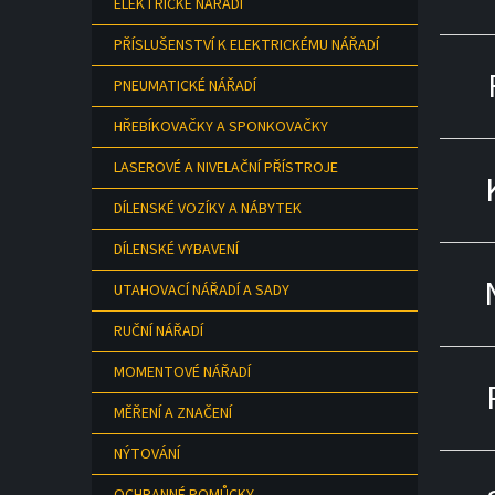
ELEKTRICKÉ NÁŘADÍ
a
n
PŘÍSLUŠENSTVÍ K ELEKTRICKÉMU NÁŘADÍ
e
l
PNEUMATICKÉ NÁŘADÍ
HŘEBÍKOVAČKY A SPONKOVAČKY
LASEROVÉ A NIVELAČNÍ PŘÍSTROJE
DÍLENSKÉ VOZÍKY A NÁBYTEK
DÍLENSKÉ VYBAVENÍ
UTAHOVACÍ NÁŘADÍ A SADY
RUČNÍ NÁŘADÍ
MOMENTOVÉ NÁŘADÍ
MĚŘENÍ A ZNAČENÍ
NÝTOVÁNÍ