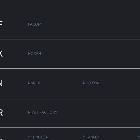
F
FACOM
K
KOKEN
N
NAREX
NORTON
R
RIVET FACTORY
SCHNEIDER
STANLEY