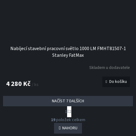
Nabíjecí stavební pracovní světlo 1000 LM FMHT81507-1
Stanley FatMax
Skladem u dodavatele
Do košíku
4 280 Kč
/ ks
NAČÍST 7 DALŠÍCH
S
1
2
t
O
r
19
položek celkem
v
á
l
NAHORU
n
á
k