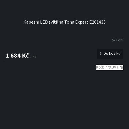
Kapesní LED svítilna Tona Expert E201435
5-7 dní
Do košíku
1 684 Kč
/ ks
Kód:
779.UVTPB