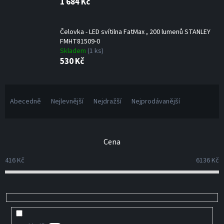
1 684 Kč
Čelovka - LED svítilna FatMax , 200 lumenů STANLEY
FMHT81509-0
Skladem
(1 ks)
530 Kč
Ř
a
Abecedně
Nejlevnější
Nejdražší
Nejprodávanější
z
e
n
Cena
í
p
416
Kč
6136
Kč
r
o
d
u
k
t