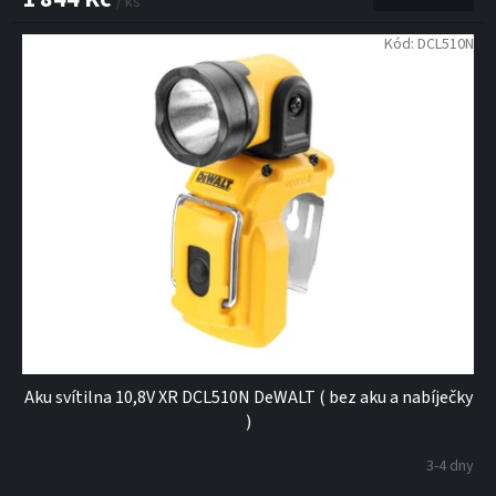
/ ks
Kód:
DCL510N
Aku svítilna 10,8V XR DCL510N DeWALT ( bez aku a nabíječky
)
3-4 dny