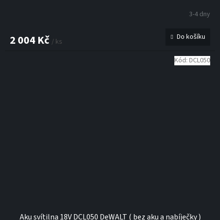
3-4 dny
Do košíku
2 004 Kč
/ ks
Kód:
DCL050
Aku svítilna 18V DCL050 DeWALT ( bez aku a nabíječky )