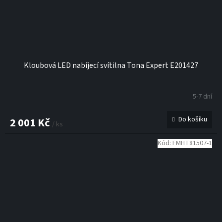
Kloubová LED nabíjecí svítilna Tona Expert E201427
5-7 dní
Do košíku
2 001 Kč
/ ks
Kód:
FMHT81507-1