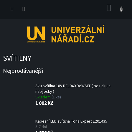
Přejít
NÁKUP
na
obsah
KOŠÍK
SVÍTILNY
Nejprodávanější
Aku svítilna 18V DCL040 DeWALT ( bez aku a
nabíječky )
Skladem
(1 ks)
1 002 Kč
Kapesní LED svítilna Tona Expert E201435
5-7 dní