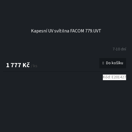
Kapesní UV svítilna FACOM 779.UVT
7-10 dní
Do košíku
1 777 Kč
/ ks
Kód:
E201427