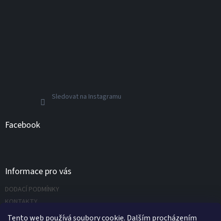
Sledovat na Instagramu
Facebook
Informace pro vás
DODACÍ PODMÍNKY
KONTAKTY
Napište nám
Tento web používá soubory cookie. Dalším procházením