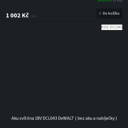
Skladem
(1 ks)
Do košíku
1 002 Kč
/ ks
Kód:
DCL043
Aku svítilna 18V DCL043 DeWALT ( bez aku a nabíječky )