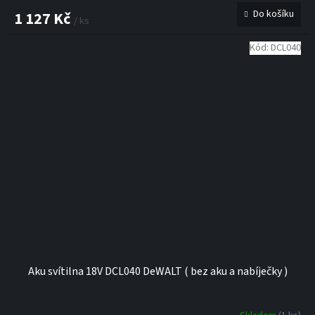
Do košíku
1 127 Kč
/ ks
Kód:
DCL040
Aku svítilna 18V DCL040 DeWALT ( bez aku a nabíječky )