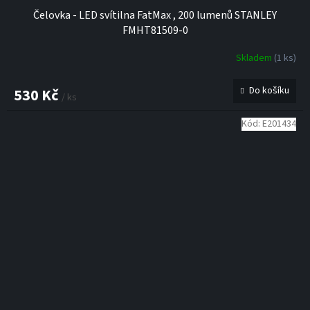
Čelovka - LED svítilna FatMax , 200 lumenů STANLEY
FMHT81509-0
Skladem
(1 ks)
Do košíku
530 Kč
/ ks
Kód:
E201434