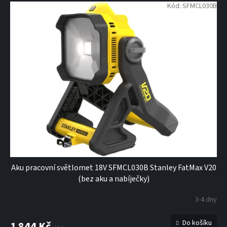
Kód:
SFMCL030B
Aku pracovní světlomet 18V SFMCL030B Stanley FatMax V20
(bez aku a nabíječky)
3-4 dny
Do košíku
1 844 Kč