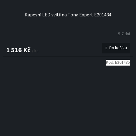
Kapesní LED svítilna Tona Expert E201434
5-7 dní
Do košíku
1 516 Kč
/ ks
Kód:
E201435