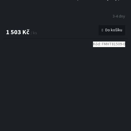
3-4 dny
Do košíku
1 503 Kč
/ ks
Kód:
FMHT81509-0