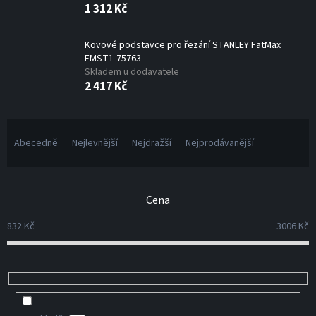
1 312 Kč
Kovové podstavce pro řezání STANLEY FatMax
FMST1-75763
Skladem u dodavatele
2 417 Kč
Ř
a
Abecedně
Nejlevnější
Nejdražší
Nejprodávanější
z
e
n
Cena
í
p
832
Kč
3006
Kč
r
o
d
u
k
t