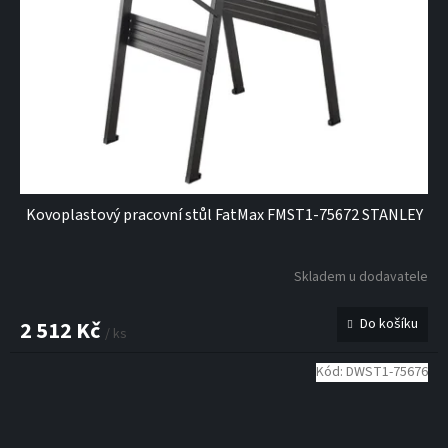
Kovoplastový pracovní stůl FatMax FMST1-75672 STANLEY
Skladem u dodavatele
Do košíku
2 512 Kč
/ ks
Kód:
DWST1-75676