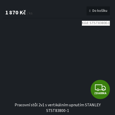
Do košíku
1 870 Kč
/ ks
Kód:
STST83800-1
Z
ZDARMA
D
Pracovní stůl 2v1 s vertikálním upnutím STANLEY
A
STST83800-1