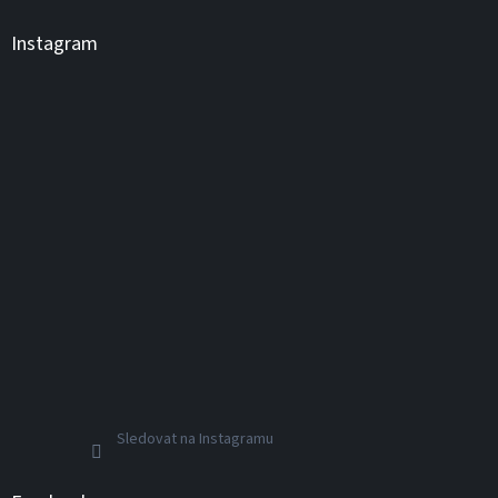
ý
p
Instagram
i
s
u
Sledovat na Instagramu