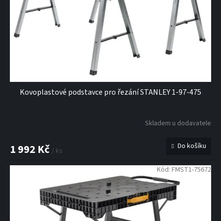
Kovoplastové podstavce pro řezání STANLEY 1-97-475
Skladem u dodavatele
Do košíku
1 992 Kč
/ ks
Kód:
FMST1-75672