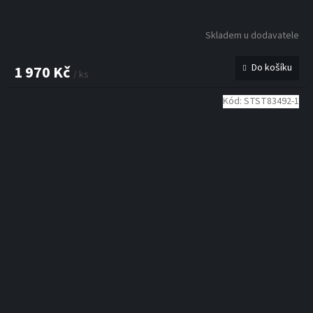
Skladem u dodavatele
Do košíku
1 970 Kč
/ ks
Kód:
STST83492-1