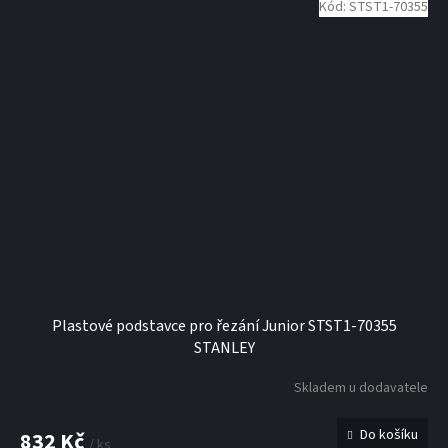
Kód:
STST1-70355
Plastové podstavce pro řezání Junior STST1-70355
STANLEY
Skladem u dodavatele
Do košíku
832 Kč
/ ks