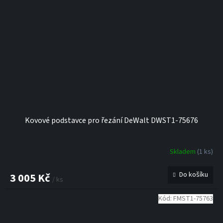
Kovové podstavce pro řezání DeWalt DWST1-75676
Skladem
(1 ks)
Průměrné
hodnocení
produktu
Do košíku
3 005 Kč
/ ks
je
5,0
Kód:
FMST1-75763
z
5
hvězdiček.