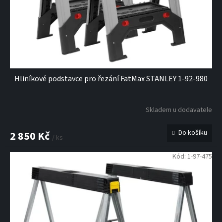
d
u
k
t
ů
Hliníkové podstavce pro řezání FatMax STANLEY 1-92-980
Skladem u dodavatele
Do košíku
2 850 Kč
/ ks
Kód:
1-97-475