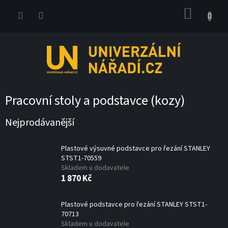
Přejít
NÁKUP
na
obsah
KOŠÍK
Pracovní stoly a podstavce (kozy)
Nejprodávanější
Plastové výsuvné podstavce pro řezání STANLEY
STST1-70559
Skladem u dodavatele
1 870 Kč
Plastové podstavce pro řezání STANLEY STST1-
70713
Skladem u dodavatele