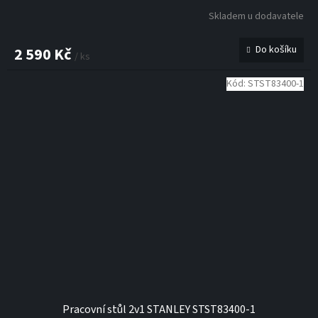
R
Skladem u dodavatele
M
Do košíku
2 590 Kč
/ ks
A
Kód:
STST83400-1
Pracovní stůl 2v1 STANLEY STST83400-1