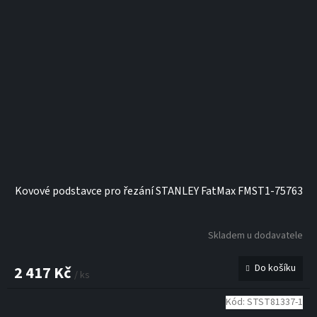
Kovové podstavce pro řezání STANLEY FatMax FMST1-75763
Skladem u dodavatele
Do košíku
2 417 Kč
/ ks
Kód:
STST81337-1