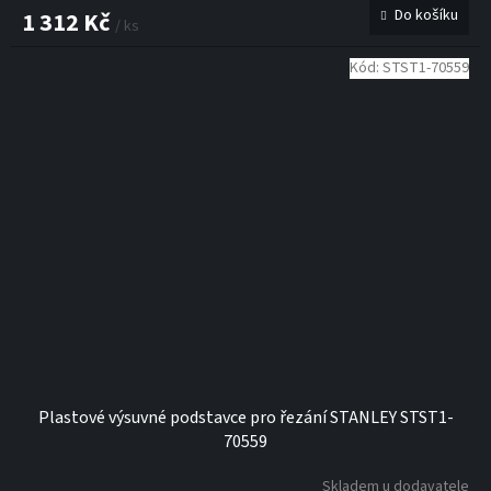
Do košíku
1 312 Kč
/ ks
Kód:
STST1-70559
Plastové výsuvné podstavce pro řezání STANLEY STST1-
70559
Skladem u dodavatele