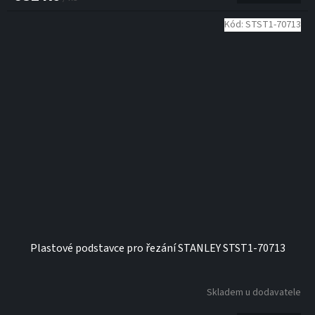
Kód:
STST1-70713
Plastové podstavce pro řezání STANLEY STST1-70713
Skladem u dodavatele