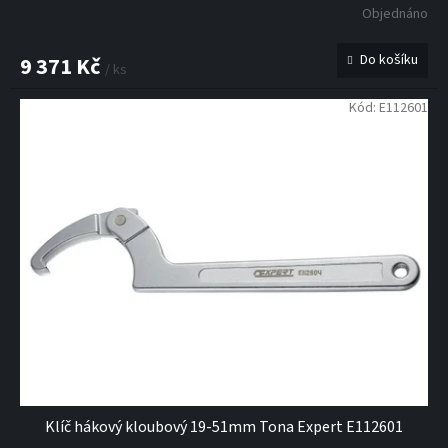
Objednáno
Do košíku
9 371 Kč
/ ks
Kód:
E112601
Klíč hákový kloubový 19-51mm Tona Expert E112601