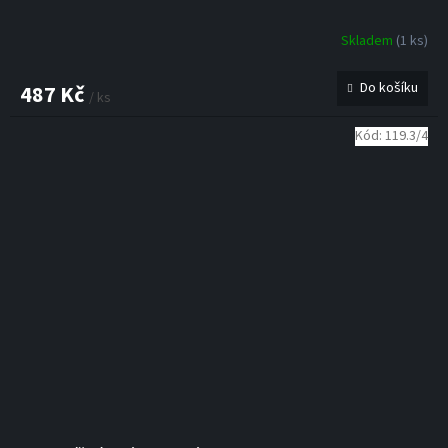
Skladem
(1 ks)
Do košíku
487 Kč
/ ks
Kód:
119.3/4