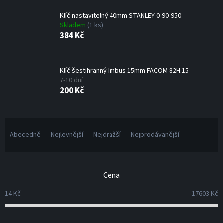
Klíč nastavitelný 40mm STANLEY 0-90-950
Skladem
(1 ks)
384 Kč
Klíč šestihranný Imbus 15mm FACOM 82H.15
7-10 dní
200 Kč
Ř
a
Abecedně
Nejlevnější
Nejdražší
Nejprodávanější
z
e
n
Cena
í
p
14
Kč
17603
Kč
r
o
d