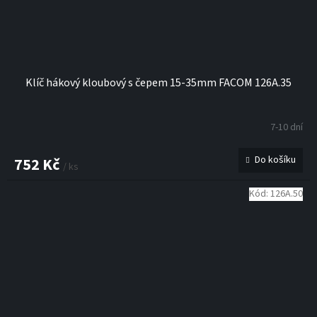
Klíč hákový kloubový s čepem 15-35mm FACOM 126A.35
7-10 dní
Do košíku
752 Kč
/ ks
Kód:
126A.50