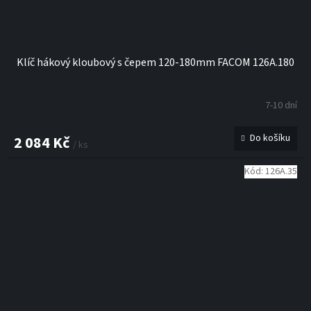
Klíč hákový kloubový s čepem 120-180mm FACOM 126A.180
7-10 dní
Do košíku
2 084 Kč
/ ks
Kód:
126A.35