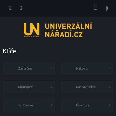
Přejít
NÁKUP
na
obsah
KOŠÍK
Klíče
Zástrčné
Hákové
Kloubové
Nastavitelné
Trubkové
Úderové