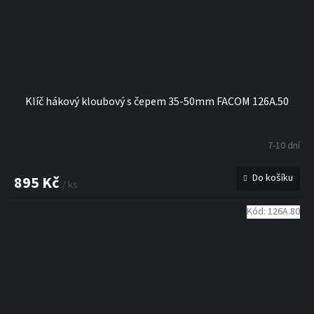
Klíč hákový kloubový s čepem 35-50mm FACOM 126A.50
7-10 dní
Do košíku
895 Kč
/ ks
Kód:
126A.80