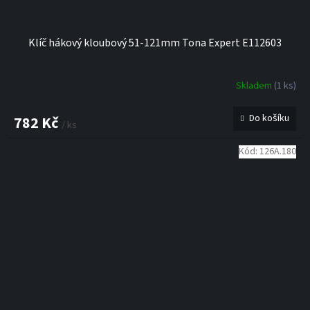
Klíč hákový kloubový 51-121mm Tona Expert E112603
Skladem
(1 ks)
Do košíku
782 Kč
/ ks
Kód:
126A.180