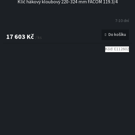
Klíč hákový kloubový 220-324 mm FACOM 119.3/4
7-10 dní
Do košíku
17 603 Kč
/ ks
Kód:
E112602