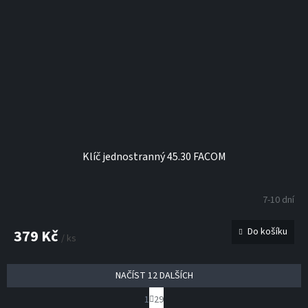
Klíč jednostranný 45.30 FACOM
7-10 dní
Do košíku
379 Kč
/ ks
NAČÍST 12 DALŠÍCH
S
1
29
t