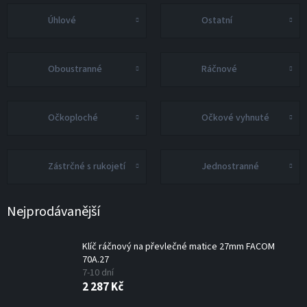
Úhlové
Ostatní
Oboustranné
Ráčnové
Očkoploché
Očkové vyhnuté
Zástrčné s rukojetí
Jednostranné
Nejprodávanější
Klíč ráčnový na převlečné matice 27mm FACOM
70A.27
7-10 dní
2 287 Kč