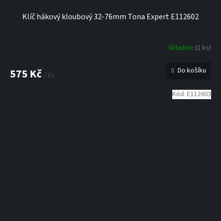
Klíč hákový kloubový 32-76mm Tona Expert E112602
Skladem
(1 ks)
Do košíku
575 Kč
/ ks
Kód:
E112603