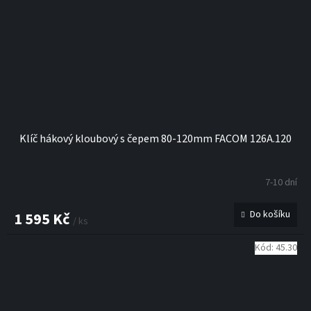
Klíč hákový kloubový s čepem 80-120mm FACOM 126A.120
7-10 dní
Do košíku
1 595 Kč
/ ks
Kód:
45.30