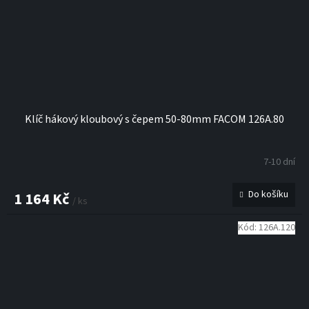
Klíč hákový kloubový s čepem 50-80mm FACOM 126A.80
7-10 dní
Do košíku
1 164 Kč
/ ks
Kód:
126A.120