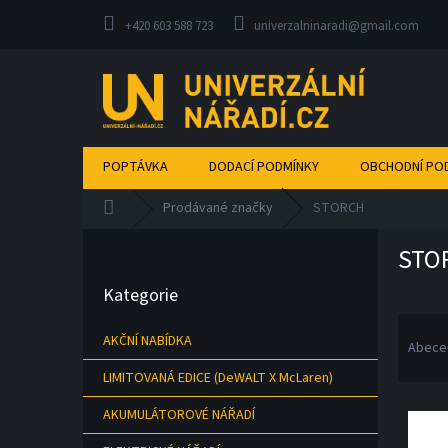
Přejít
na
+420 603 588 723
univerzalninaradi@gmail.com
obsah
POPTÁVKA
DODACÍ PODMÍNKY
OBCHODNÍ PO
Domů
Prodávané značky
STORCH
P
STO
o
Přeskočit
s
Kategorie
kategorie
t
Ř
r
AKČNÍ NABÍDKA
a
a
Abece
z
n
LIMITOVANÁ EDICE (DeWALT X McLaren)
e
n
V
n
í
AKUMULÁTOROVÉ NÁŘADÍ
ý
í
p