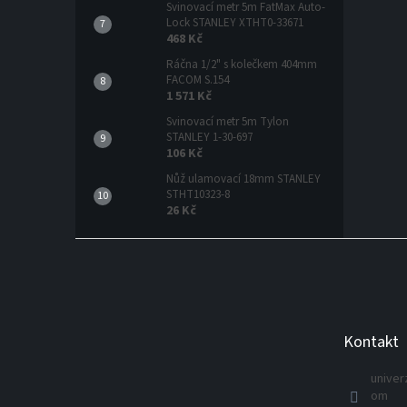
Svinovací metr 5m FatMax Auto-
Lock STANLEY XTHT0-33671
468 Kč
Ráčna 1/2" s kolečkem 404mm
FACOM S.154
1 571 Kč
Svinovací metr 5m Tylon
STANLEY 1-30-697
106 Kč
Nůž ulamovací 18mm STANLEY
STHT10323-8
26 Kč
Z
á
p
a
t
Kontakt
í
univer
om