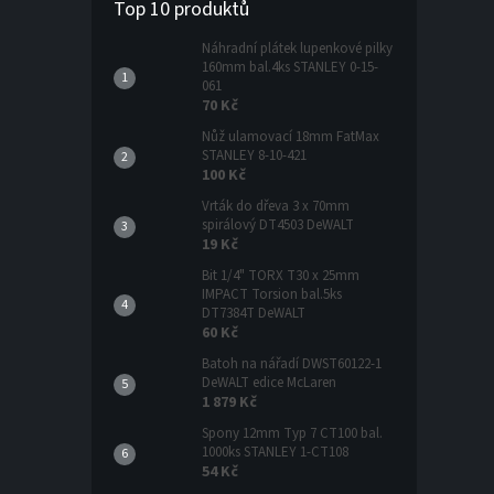
Top 10 produktů
Náhradní plátek lupenkové pilky
160mm bal.4ks STANLEY 0-15-
061
70 Kč
Nůž ulamovací 18mm FatMax
STANLEY 8-10-421
100 Kč
Vrták do dřeva 3 x 70mm
spirálový DT4503 DeWALT
19 Kč
Bit 1/4" TORX T30 x 25mm
IMPACT Torsion bal.5ks
DT7384T DeWALT
60 Kč
Batoh na nářadí DWST60122-1
DeWALT edice McLaren
1 879 Kč
Spony 12mm Typ 7 CT100 bal.
1000ks STANLEY 1-CT108
54 Kč