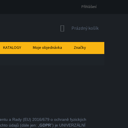
Přihlášení
NÁKUPNÍ
Prázdný košík
KOŠÍK
KATALOGY
Moje objednávka
Značky
entu a Rady (EU) 2016/679 o ochraně fyzických
hto údajů (dále jen: „
GDPR
”) je UNIVERZÁLNÍ