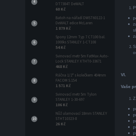
DT7384T DeWALT
P
60 Kč
Batoh na nářadí DWST60122-1
p
DeWALT edice McLaren
z
1 879 Kč
s
z
Spony 12mm Typ 7 CT100 bal.
1000ks STANLEY 1-CT108
S
54 Kč
o
Svinovací metr 5m FatMax Auto-
Lock STANLEY XTHT0-33671
468 Kč
VI.
Ráčna 1/2" s kolečkem 404mm
FACOM S.154
1 571 Kč
Vaše p
Svinovací metr 5m Tylon
Z
STANLEY 1-30-697
106 Kč
p
Nůž ulamovací 18mm STANLEY
p
STHT10323-8
p
26 Kč
p
p