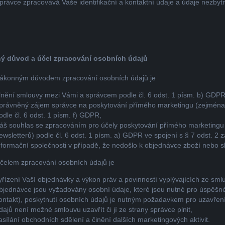
právce zpracovává Vaše identifikační a kontaktní údaje a údaje nezbyt
ý důvod a účel zpracování osobních údajů
ákonným důvodem zpracování osobních údajů je
lnění smlouvy mezi Vámi a správcem podle čl. 6 odst. 1 písm. b) GDPR
právněný zájem správce na poskytování přímého marketingu (zejména p
odle čl. 6 odst. 1 písm. f) GDPR,
áš souhlas se zpracováním pro účely poskytování přímého marketingu 
ewsletterů) podle čl. 6 odst. 1 písm. a) GDPR ve spojení s § 7 odst. 2
nformační společnosti v případě, že nedošlo k objednávce zboží nebo s
čelem zpracování osobních údajů je
yřízení Vaší objednávky a výkon práv a povinností vyplývajících ze sm
bjednávce jsou vyžadovány osobní údaje, které jsou nutné pro úspěšné
ontakt), poskytnutí osobních údajů je nutným požadavkem pro uzavření
dajů není možné smlouvu uzavřít či jí ze strany správce plnit,
asílání obchodních sdělení a činění dalších marketingových aktivit.