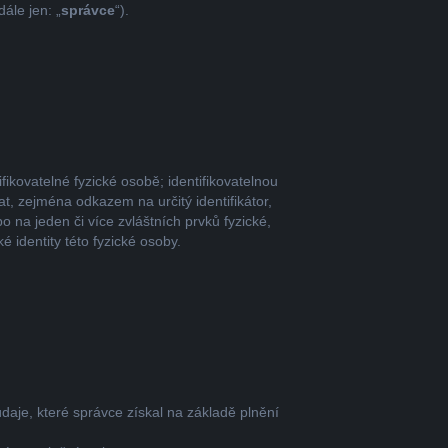
ále jen: „
správce
“).
ikovatelné fyzické osobě; identifikovatelnou
at, zejména odkazem na určitý identifikátor,
bo na jeden či více zvláštních prvků fyzické,
 identity této fyzické osoby.
daje, které správce získal na základě plnění