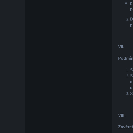
p
p
D
p
VII.
Podmín
S
S
a
u
S
VIII.
Závěre