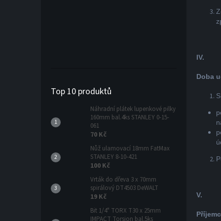
Z
z
IV.
Doba u
Top 10 produktů
S
Náhradní plátek lupenkové pilky
p
160mm bal.4ks STANLEY 0-15-
n
061
p
70 Kč
ú
Nůž ulamovací 18mm FatMax
STANLEY 8-10-421
P
100 Kč
Vrták do dřeva 3 x 70mm
spirálový DT4503 DeWALT
V.
19 Kč
Bit 1/4" TORX T30 x 25mm
Příjem
IMPACT Torsion bal.5ks