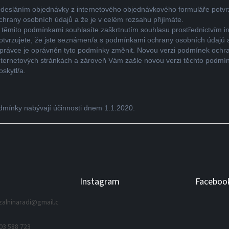
desláním objednávky z internetového objednávkového formuláře potvr
chrany osobních údajů a že je v celém rozsahu přijímáte.
 těmito podmínkami souhlasíte zaškrtnutím souhlasu prostřednictvím i
otvrzujete, že jste seznámen/a s podmínkami ochrany osobních údajů a 
právce je oprávněn tyto podmínky změnit. Novou verzi podmínek ochra
nternetových stránkách a zároveň Vám zašle novou verzi těchto podmíne
oskytl/a.
dmínky nabývají účinnosti dnem 1.1.2020.
Instagram
Faceboo
zalninaradi
@
gmail.c
03 588 723