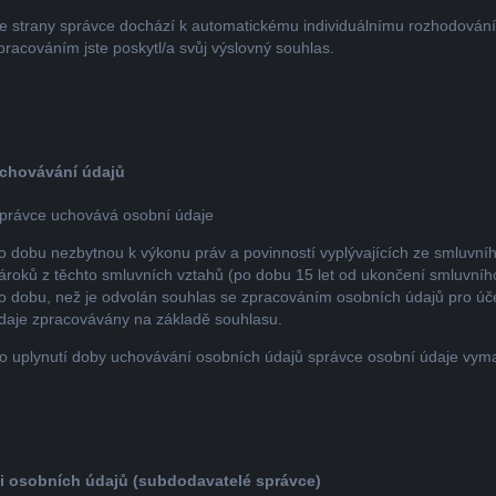
e strany správce dochází k automatickému individuálnímu rozhodován
pracováním jste poskytl/a svůj výslovný souhlas.
chovávání údajů
právce uchovává osobní údaje
o dobu nezbytnou k výkonu práv a povinností vyplývajících ze smluvn
ároků z těchto smluvních vztahů (po dobu 15 let od ukončení smluvníh
o dobu, než je odvolán souhlas se zpracováním osobních údajů pro účely
daje zpracovávány na základě souhlasu.
o uplynutí doby uchovávání osobních údajů správce osobní údaje vym
ci osobních údajů (subdodavatelé správce)