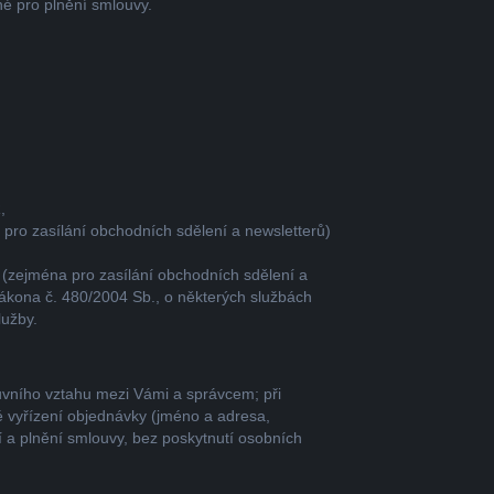
né pro plnění smlouvy.
,
ro zasílání obchodních sdělení a newsletterů)
(zejména pro zasílání obchodních sdělení a
 zákona č. 480/2004 Sb., o některých službách
lužby.
luvního vztahu mezi Vámi a správcem; při
 vyřízení objednávky (jméno a adresa,
 a plnění smlouvy, bez poskytnutí osobních