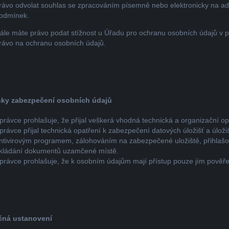
rávo odvolat souhlas se zpracováním písemně nebo elektronicky na adr
odmínek.
ále máte právo podat stížnost u Úřadu pro ochranu osobních údajů v p
rávo na ochranu osobních údajů.
ky zabezpečení osobních údajů
právce prohlašuje, že přijal veškerá vhodná technická a organizační o
právce přijal technická opatření k zabezpečení datových úložišť a úlož
ntivirovým programem, zálohováním na zabezpečené uložiště, přihlašo
kládání dokumentů uzamčené místě.
právce prohlašuje, že k osobním údajům mají přístup pouze jím pověř
čná ustanovení