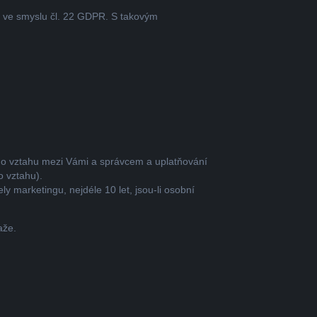
í ve smyslu čl. 22 GDPR. S takovým
ího vztahu mezi Vámi a správcem a uplatňování
o vztahu).
 marketingu, nejdéle 10 let, jsou-li osobní
aže.