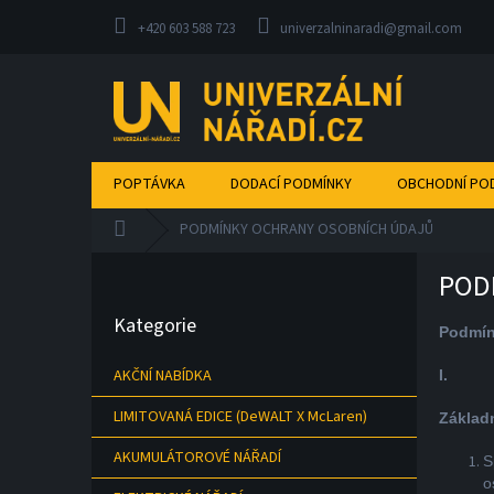
Přejít
na
+420 603 588 723
univerzalninaradi@gmail.com
obsah
POPTÁVKA
DODACÍ PODMÍNKY
OBCHODNÍ PO
Domů
PODMÍNKY OCHRANY OSOBNÍCH ÚDAJŮ
P
POD
o
Přeskočit
s
Kategorie
kategorie
t
Podmín
r
AKČNÍ NABÍDKA
I.
a
n
LIMITOVANÁ EDICE (DeWALT X McLaren)
Základ
n
í
AKUMULÁTOROVÉ NÁŘADÍ
S
p
o