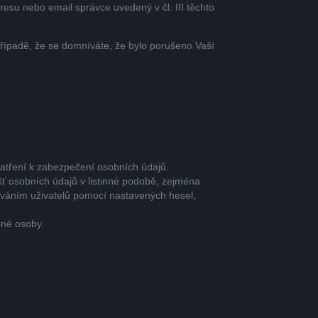
esu nebo email správce uvedený v čl. III těchto
řípadě, že se domníváte, že bylo porušeno Vaší
patření k zabezpečení osobních údajů.
išť osobních údajů v listinné podobě, zejména
váním uživatelů pomocí nastavených hesel,
ené osoby.