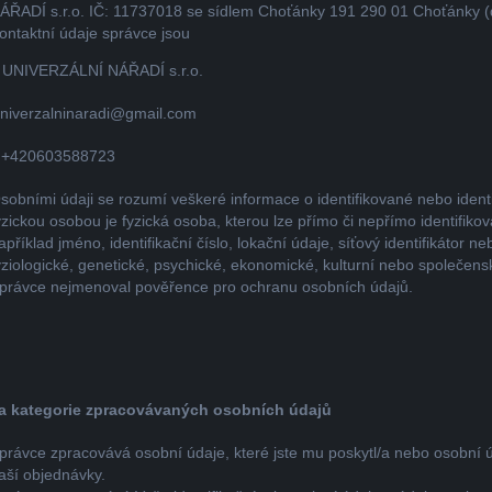
ÁŘADÍ s.r.o. IČ: 11737018 se sídlem Choťánky 191 290 01 Choťánky (d
ontaktní údaje správce jsou
 UNIVERZÁLNÍ NÁŘADÍ s.r.o.
univerzalninaradi@gmail.com
:
+420603588723
sobními údaji se rozumí veškeré informace o identifikované nebo identif
yzickou osobou je fyzická osoba, kterou lze přímo či nepřímo identifikov
apříklad jméno, identifikační číslo, lokační údaje, síťový identifikátor ne
yziologické, genetické, psychické, ekonomické, kulturní nebo společenské
právce nejmenoval pověřence pro ochranu osobních údajů.
 a kategorie zpracovávaných osobních údajů
právce zpracovává osobní údaje, které jste mu poskytl/a nebo osobní ú
aší objednávky.