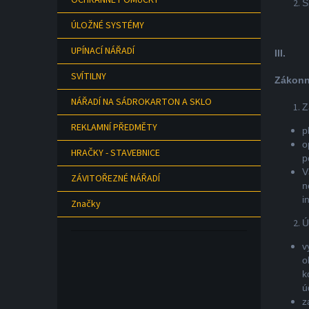
OCHRANNÉ POMŮCKY
S
ÚLOŽNÉ SYSTÉMY
UPÍNACÍ NÁŘADÍ
III.
SVÍTILNY
Zákonn
NÁŘADÍ NA SÁDROKARTON A SKLO
Z
REKLAMNÍ PŘEDMĚTY
p
o
HRAČKY - STAVEBNICE
p
V
ZÁVITOŘEZNÉ NÁŘADÍ
n
i
Značky
Ú
v
o
k
ú
z