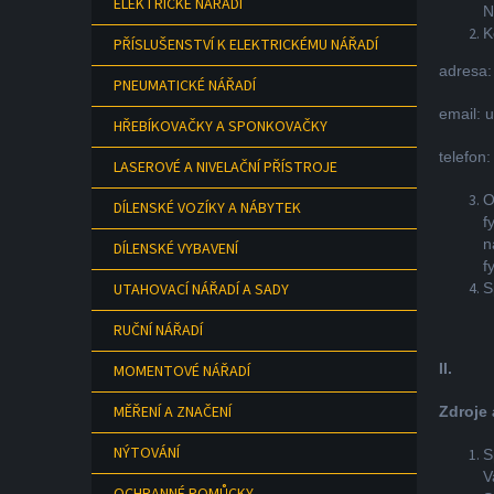
ELEKTRICKÉ NÁŘADÍ
a
N
n
K
PŘÍSLUŠENSTVÍ K ELEKTRICKÉMU NÁŘADÍ
e
adresa:
l
PNEUMATICKÉ NÁŘADÍ
email: 
HŘEBÍKOVAČKY A SPONKOVAČKY
telefon
LASEROVÉ A NIVELAČNÍ PŘÍSTROJE
O
DÍLENSKÉ VOZÍKY A NÁBYTEK
f
n
DÍLENSKÉ VYBAVENÍ
f
S
UTAHOVACÍ NÁŘADÍ A SADY
RUČNÍ NÁŘADÍ
II.
MOMENTOVÉ NÁŘADÍ
MĚŘENÍ A ZNAČENÍ
Zdroje
NÝTOVÁNÍ
S
V