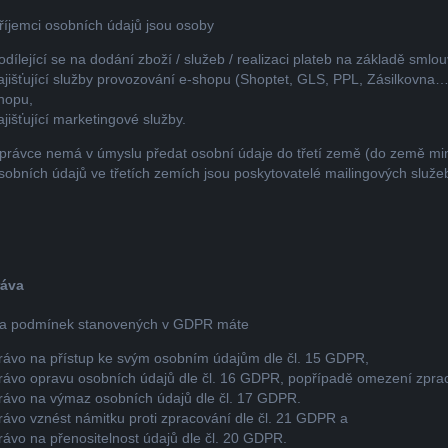
říjemci osobních údajů jsou osoby
odílející se na dodání zboží / služeb / realizaci plateb na základě smlou
ajišťující služby provozování e-shopu (Shoptet, GLS, PPL, Zásilkovna…)
hopu,
ajišťující marketingové služby.
právce nemá v úmyslu předat osobní údaje do třetí země (do země mi
sobních údajů ve třetích zemích jsou poskytovatelé mailingových služe
ráva
a podmínek stanovených v GDPR máte
rávo na přístup ke svým osobním údajům dle čl. 15 GDPR,
rávo opravu osobních údajů dle čl. 16 GDPR, popřípadě omezení zprac
rávo na výmaz osobních údajů dle čl. 17 GDPR.
rávo vznést námitku proti zpracování dle čl. 21 GDPR a
rávo na přenositelnost údajů dle čl. 20 GDPR.