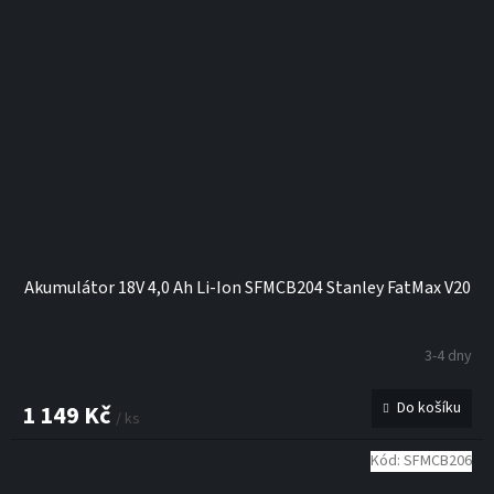
Akumulátor 18V 4,0 Ah Li-Ion SFMCB204 Stanley FatMax V20
3-4 dny
Do košíku
1 149 Kč
/ ks
Kód:
SFMCB206