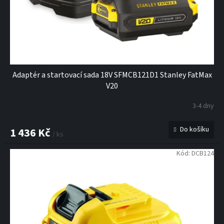
Adaptér a startovací sada 18V SFMCB121D1 Stanley FatMax
V20
3-4 dny
Do košíku
1 436 Kč
/ ks
Kód:
DCB124