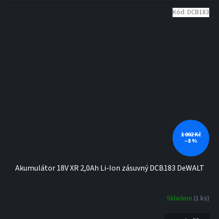
Kód:
DCB183
1 002 Kč
–8 %
Akumulátor 18V XR 2,0Ah Li-Ion zásuvný DCB183 DeWALT
Skladem
(1 ks)