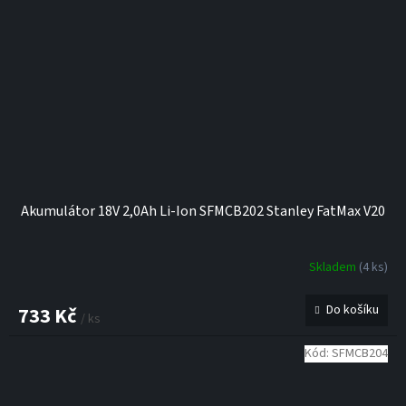
Akumulátor 18V 2,0Ah Li-Ion SFMCB202 Stanley FatMax V20
Skladem
(4 ks)
Do košíku
733 Kč
/ ks
Kód:
SFMCB204