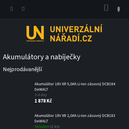
Přejít
NÁKUP
na
obsah
KOŠÍK
Akumulátory a nabíječky
Nejprodávanější
Akumulátor 18V XR 5,0Ah Li-Ion zásuvný DCB184
DeWALT
3-4 dny
1 878 Kč
Akumulátor 18V XR 2,0Ah Li-Ion zásuvný DCB183
DeWALT
Skladem
(1 ks)