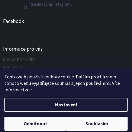
Sledovat na Instagramu
Facebook
Informace pro vás
DODACÍ PODMÍNKY
KONTAKTY
Napište nám
Tento web používá soubory cookie. Dalším procházením
tohoto webu vyjadřujete souhlas s jejich používáním.. Více
informací
zde
.
Vytvořil Shoptet
Nastavení
Copyright 2026
UNIVERZÁLNÍ NÁŘADÍ.CZ s.r.o.
. Všechna práva
Odmítnout
Souhlasím
vyhrazena.