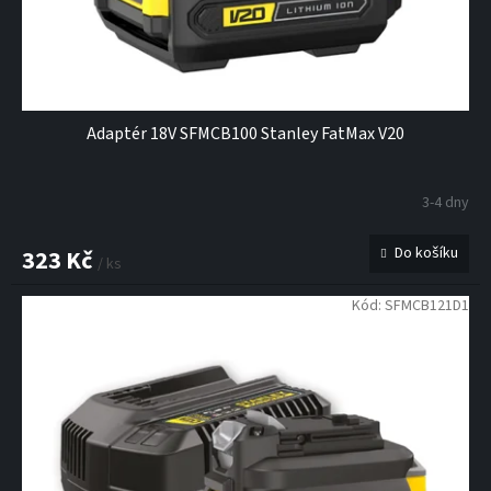
k
t
ů
Adaptér 18V SFMCB100 Stanley FatMax V20
3-4 dny
Do košíku
323 Kč
/ ks
Kód:
SFMCB121D1