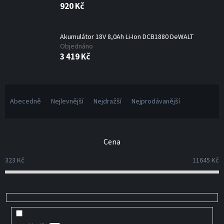
920 Kč
Akumulátor 18V 8,0Ah Li-Ion DCB1880 DeWALT
Objednáno
3 419 Kč
Ř
a
Abecedně
Nejlevnější
Nejdražší
Nejprodávanější
z
e
n
Cena
í
p
323
Kč
11645
Kč
r
o
d
u
k
t