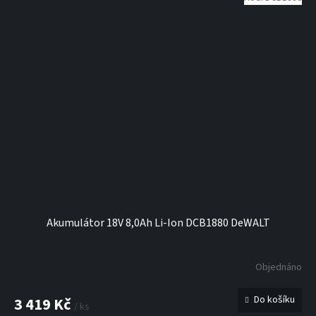
Akumulátor 18V 8,0Ah Li-Ion DCB1880 DeWALT
Objednáno
Do košíku
3 419 Kč
/ ks