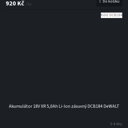
Do košíku
920 Kč
/ ks
Kód:
DCB184
Akumulátor 18V XR 5,0Ah Li-Ion zásuvný DCB184 DeWALT
3-4 dny