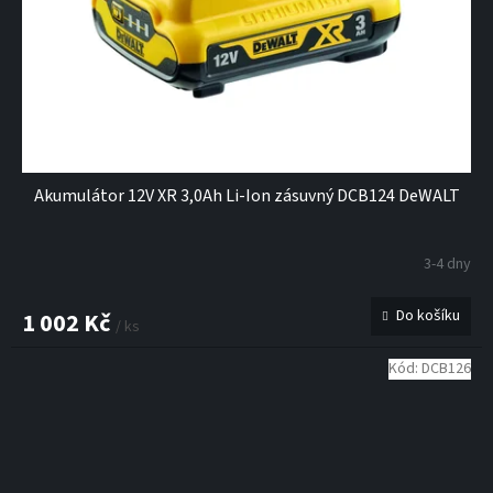
Akumulátor 12V XR 3,0Ah Li-Ion zásuvný DCB124 DeWALT
3-4 dny
Do košíku
1 002 Kč
/ ks
Kód:
DCB126