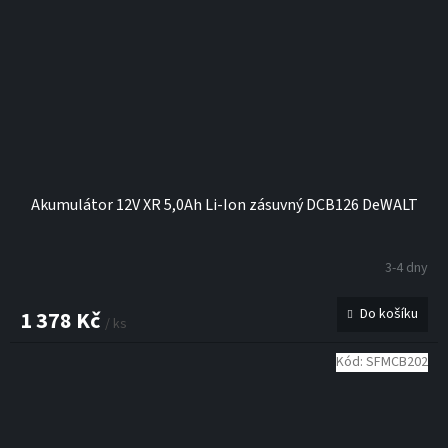
Akumulátor 12V XR 5,0Ah Li-Ion zásuvný DCB126 DeWALT
3-4 dny
Do košíku
1 378 Kč
/ ks
Kód:
SFMCB202