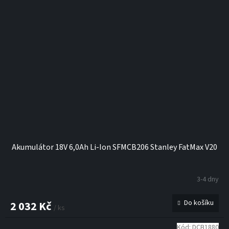
Akumulátor 18V 6,0Ah Li-Ion SFMCB206 Stanley FatMax V20
3-4 dny
Do košíku
2 032 Kč
/ ks
Kód:
DCB1880