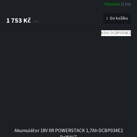
Skladem
(1 ks)
Do košíku
1 753 Kč
/ ks
Kód:
DCBP034E2
Akumulátor 18V XR POWERSTACK 1,7Ah DCBP034E2