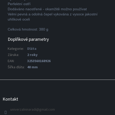
Perfektní ostří
Dodáváno naostřené - okamžitě možno používat
Velmi pevná a odolná čepel vykována z vysoce jakostní
uhlíkové oceli
Celková hmotnost: 380 g
Doplňkové parametry
Kategorie
:
Dláta
Záruka
:
2 roky
EAN
:
3253560168926
Šířka dláta
:
40 mm
Z
á
p
a
Kontakt
t
í
univerzalninaradi
@
gmail.com