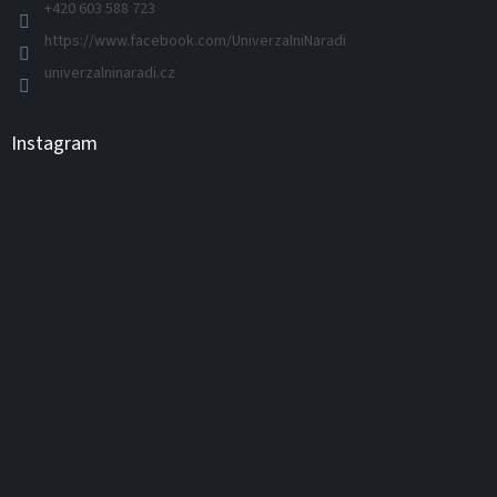
+420 603 588 723
https://www.facebook.com/UniverzalniNaradi
univerzalninaradi.cz
Instagram