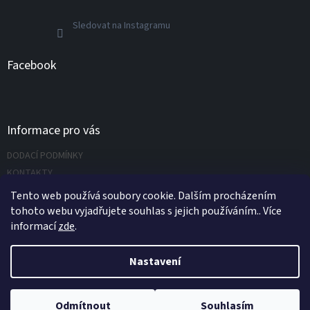
Sledovat na Instagramu
Facebook
Informace pro vás
DODACÍ PODMÍNKY
KONTAKTY
Napište nám
Tento web používá soubory cookie. Dalším procházením
tohoto webu vyjadřujete souhlas s jejich používáním.. Více
informací
zde
.
Vytvořil Shoptet
Nastavení
Copyright 2026
UNIVERZÁLNÍ NÁŘADÍ.CZ s.r.o.
. Všechna práva
Odmítnout
Souhlasím
vyhrazena.