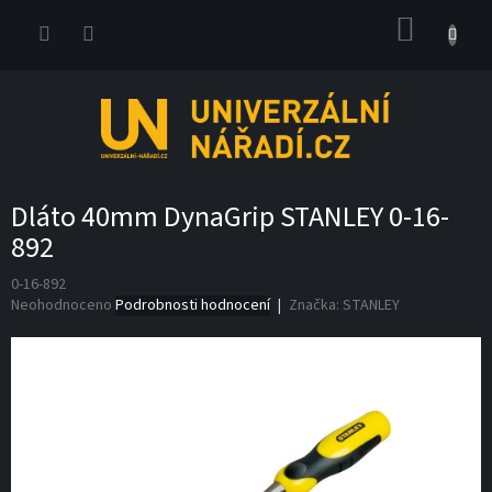
Přejít
NÁKUP
na
obsah
KOŠÍK
Dláto 40mm DynaGrip STANLEY 0-16-
892
0-16-892
Průměrné
Neohodnoceno
Podrobnosti hodnocení
Značka:
STANLEY
hodnocení
produktu
je
0,0
z
5
hvězdiček.