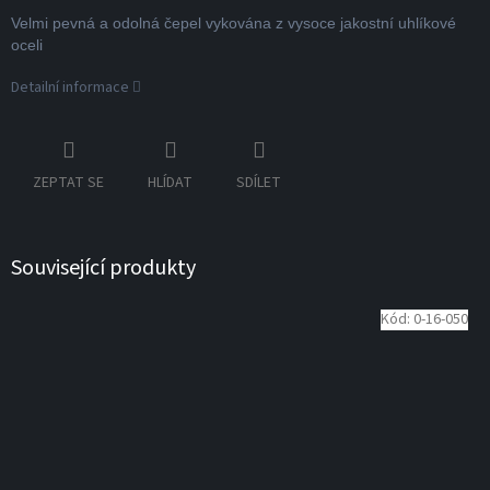
Velmi pevná a odolná čepel vykována z vysoce jakostní uhlíkové
oceli
Detailní informace
ZEPTAT SE
HLÍDAT
SDÍLET
Související produkty
Kód:
0-16-050