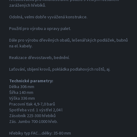
zarážených hřebíků.
Odolná, velmi dobře vyvážená konstrukce.
Použití pro výrobu a opravy palet.
Dále pro výrobu dřevěných obalů, lešenářských podlážek, bubnů
na el. kabely.
Realizace dřevostaveb, bednění.
Laťování, sbíjení krovů, pokládka podlahových roštů, aj.
Technické parametry:
Délka 306 mm
Šířka 140 mm
Výška 336 mm
Pracovní tlak 4,9-7,0 barů
Spotřeba vzd. 1 výstřel 2,04 l
Zásobník 225-300 hřebíků
Zás. Jumbo 700-1000 hřeb.
Hřebíky typ FAC....délky: 35-80 mm