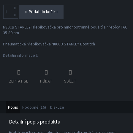
Přidat do košíku
N80CB STANLEY Hřebíkovačka pro mnohostranné použití a hřebíky FAC
35-80mm
Pneumatická hřebíkovačka N80CB STANLEY Bostitch
Detailní informace
ZEPTAT SE
HLÍDAT
SDÍLET
Popis
Podobné (16)
Diskuze
Detailní popis produktu
Hřebíkovačka pro mnohostranné použití s velkým rozsahem