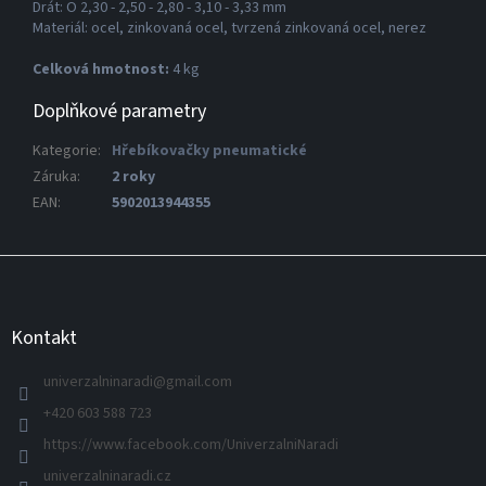
Drát: O 2,30 - 2,50 - 2,80 - 3,10 - 3,33 mm
Materiál: ocel, zinkovaná ocel, tvrzená zinkovaná ocel, nerez
Celková hmotnost:
4 kg
Doplňkové parametry
Kategorie
:
Hřebíkovačky pneumatické
Záruka
:
2 roky
EAN
:
5902013944355
Z
á
p
a
Kontakt
t
í
univerzalninaradi
@
gmail.com
+420 603 588 723
https://www.facebook.com/UniverzalniNaradi
univerzalninaradi.cz