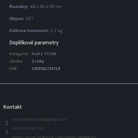
Rozměry:
44 x 30 x 33 cm
Objem:
23 l
Celková hmotnost:
2,7 kg
Doplňkové parametry
Kategorie
:
Kufry TSTAK
Záruka
:
2 roky
EAN
:
3253561719714
Z
á
p
a
Kontakt
t
í
univerzalninaradi
@
gmail.com
+420 603 588 723
https://www.facebook.com/UniverzalniNaradi