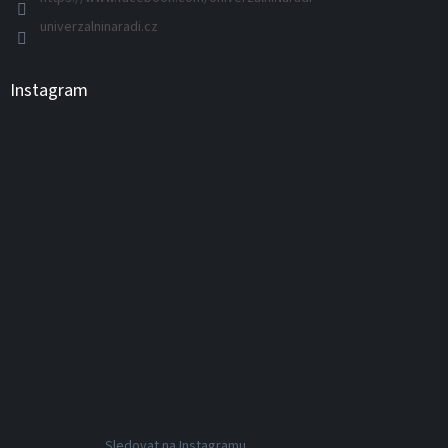
univerzalninaradi.cz
Instagram
Sledovat na Instagramu