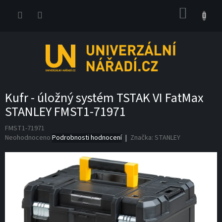
Přejít
NÁKUP
na
obsah
KOŠÍK
Kufr - úložný systém TSTAK VI FatMax
STANLEY FMST1-71971
FMST1-71971
Průměrné
Neohodnoceno
Podrobnosti hodnocení
Značka:
STANLEY
hodnocení
produktu
je
0,0
z
5
hvězdiček.