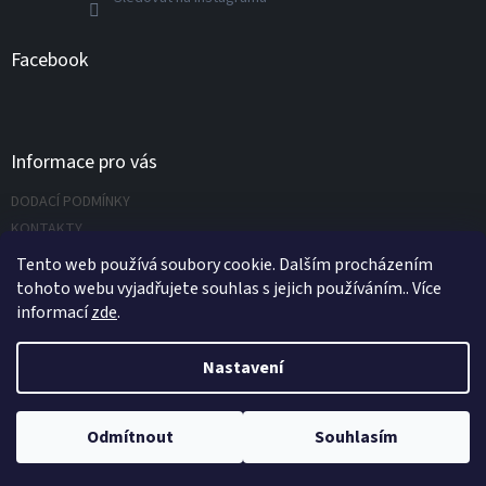
Facebook
Informace pro vás
DODACÍ PODMÍNKY
KONTAKTY
Napište nám
Tento web používá soubory cookie. Dalším procházením
tohoto webu vyjadřujete souhlas s jejich používáním.. Více
informací
zde
.
Vytvořil Shoptet
Nastavení
Copyright 2026
UNIVERZÁLNÍ NÁŘADÍ.CZ s.r.o.
. Všechna práva
Odmítnout
Souhlasím
vyhrazena.