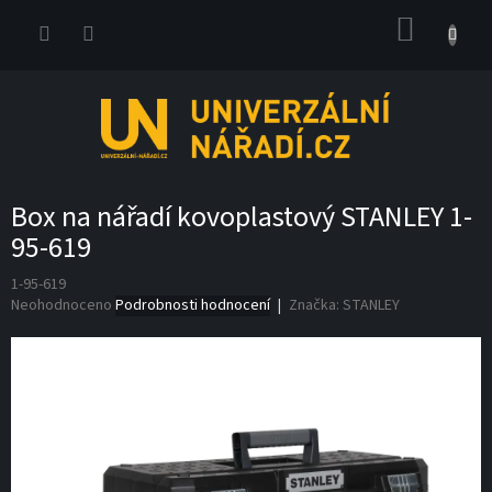
Přejít
NÁKUP
na
obsah
KOŠÍK
Box na nářadí kovoplastový STANLEY 1-
95-619
1-95-619
Průměrné
Neohodnoceno
Podrobnosti hodnocení
Značka:
STANLEY
hodnocení
produktu
je
0,0
z
5
hvězdiček.