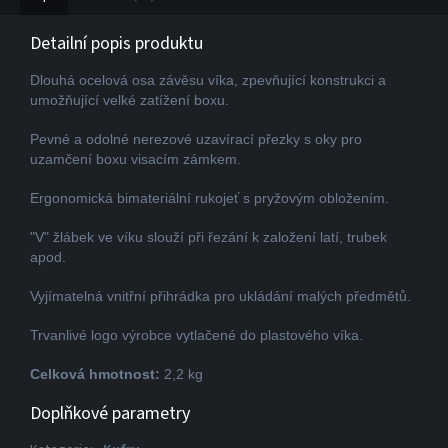
Detailní popis produktu
Dlouhá ocelová osa závěsu víka, zpevňující konstrukci a
umožňující velké zatížení boxu.
Pevné a odolné nerezové uzavírací přezky s oky pro
uzamčení boxu visacím zámkem.
Ergonomická bimateriální rukojeť s pryžovým obložením.
"V" žlábek ve víku slouží při řezání k založení latí, trubek
apod.
Vyjímatelná vnitřní přihrádka pro ukládání malých předmětů.
Trvanlivé logo výrobce vytlačené do plastového víka.
Celková hmotnost:
2,2 kg
Doplňkové parametry