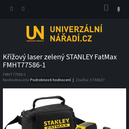
Přejít
NÁKUP
na
obsah
KOŠÍK
Křížový laser zelený STANLEY FatMax
FMHT77586-1
FMHT77586-1
Průměrné
Neohodnoceno
Podrobnosti hodnocení
Značka:
STANLEY
hodnocení
produktu
je
0,0
z
5
hvězdiček.