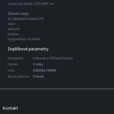
Laserová dioda: 620-680 nm
Obsah sady:
4x alkalické baterie AA
laser
adaptér
brašna
magnetická destička
Doplňkové parametry
Kategorie
:
Linkové a křížové lasery
Záruka
:
2 roky
EAN
:
3253561775864
Barva paprsku
:
Zelený
Z
á
p
a
Kontakt
t