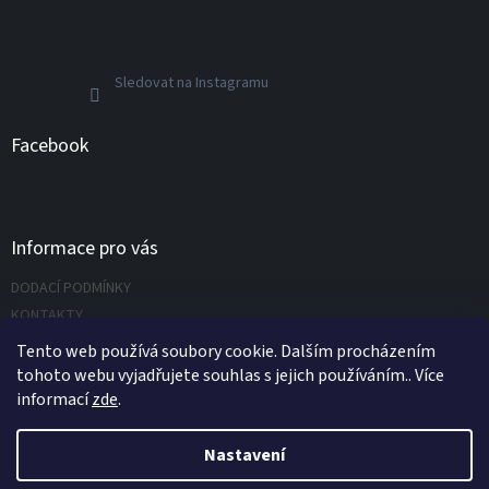
Sledovat na Instagramu
Facebook
Informace pro vás
DODACÍ PODMÍNKY
KONTAKTY
Napište nám
Tento web používá soubory cookie. Dalším procházením
tohoto webu vyjadřujete souhlas s jejich používáním.. Více
informací
zde
.
Vytvořil Shoptet
Nastavení