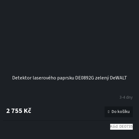
Detektor laserového paprsku DE0892G zelený DeWALT
3-4 dny
2 755 Kč
Do košíku
Kód:
DE0735