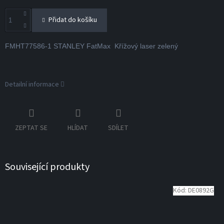
Přidat do košíku
FMHT77586-1 STANLEY FatMax Křížový laser zelený
Detailní informace
ZEPTAT SE
HLÍDAT
SDÍLET
Související produkty
Kód:
DE0892G