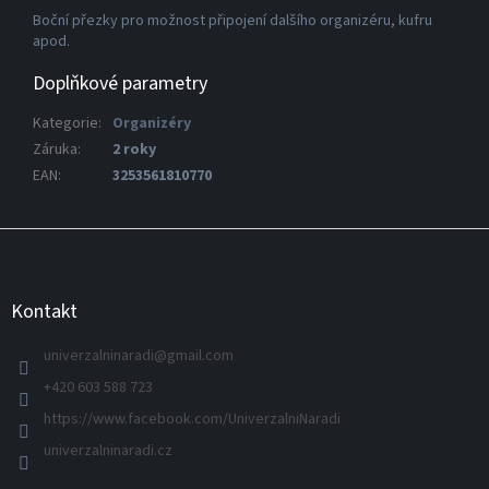
Boční přezky pro možnost připojení dalšího organizéru, kufru
apod.
Doplňkové parametry
Kategorie
:
Organizéry
Záruka
:
2 roky
EAN
:
3253561810770
Z
á
p
a
Kontakt
t
í
univerzalninaradi
@
gmail.com
+420 603 588 723
https://www.facebook.com/UniverzalniNaradi
univerzalninaradi.cz