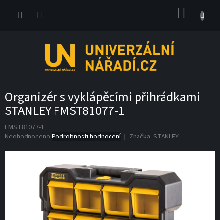
Přejít
NÁKUP
na
obsah
KOŠÍK
Organizér s vyklápěcími přihrádkami
STANLEY FMST81077-1
FMST81077-1
Průměrné
Neohodnoceno
Podrobnosti hodnocení
Značka:
STANLEY
hodnocení
produktu
je
0,0
z
5
hvězdiček.