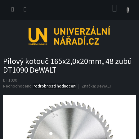
Přejít
NÁKUP
na
obsah
KOŠÍK
Pilový kotouč 165x2,0x20mm, 48 zubů
DT1090 DeWALT
DT1090
Průměrné
Neohodnoceno
Podrobnosti hodnocení
Značka:
DeWALT
hodnocení
produktu
je
0,0
z
5
hvězdiček.