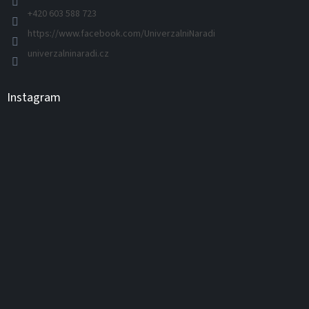
+420 603 588 723
https://www.facebook.com/UniverzalniNaradi
univerzalninaradi.cz
Instagram