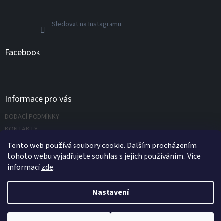
Sledovat na Instagramu
Facebook
Informace pro vás
DODACÍ PODMÍNKY
KONTAKTY
Napište nám
Tento web používá soubory cookie. Dalším procházením
tohoto webu vyjadřujete souhlas s jejich používáním.. Více
informací
zde
.
Vytvořil Shoptet
Nastavení
Copyright 2026
UNIVERZÁLNÍ NÁŘADÍ.CZ s.r.o.
. Všechna práva