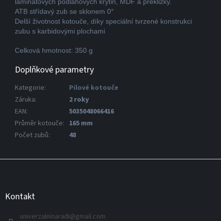
laminátových podlahových krytin, MDF a překližky.
ATB střídavý zub se sklonem 0°
Delší životnost kotouče, díky speciální tvrzené konstrukci
zubu s karbidovými plochami
Celková hmotnost: 350 g
Doplňkové parametry
Kategorie
:
Pilové kotouče
Záruka
:
2 roky
EAN
:
5035048066416
Průměr kotouče
:
165 mm
Počet zubů
:
48
Z
á
p
a
Kontakt
t
í
univerzalninaradi
@
gmail.com