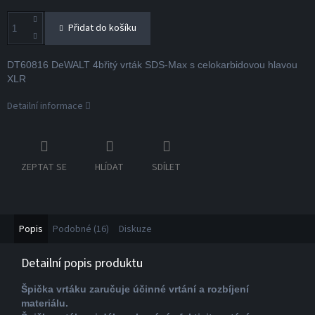
Přidat do košíku
DT60816 DeWALT 4břitý vrták SDS-Max s celokarbidovou hlavou
XLR
Detailní informace
ZEPTAT SE
HLÍDAT
SDÍLET
Popis
Podobné (16)
Diskuze
Detailní popis produktu
Špička vrtáku zaručuje účinné vrtání a rozbíjení
materiálu.