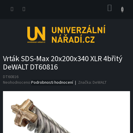
Přejít
NÁKUP
na
obsah
KOŠÍK
Vrták SDS-Max 20x200x340 XLR 4břitý
DeWALT DT60816
DT60816
Průměrné
Neohodnoceno
Podrobnosti hodnocení
Značka:
DeWALT
hodnocení
produktu
je
0,0
z
5
hvězdiček.