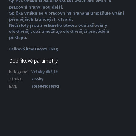
Špička vrtáku si déle uchovává efektivitu vrtání a
pracovní hrany jsou delší.
Špička vrtáku se 4 pracovními hranami umožňuje vrtání
přesnějších kruhových otvorů.
Nečistoty jsou z vrtaného otvoru odstraňovány
efektivněji, což umožňuje efektivnější provádění
příklepu.
Celková hmotnost: 560 g
Doplňkové parametry
Kategorie
:
Vrtáky 4břité
Záruka
:
2 roky
EAN
:
5035048096802
Kód:
DT9450