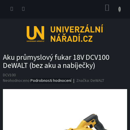
Přejít
NÁKUP
na
obsah
KOŠÍK
Aku průmyslový fukar 18V DCV100
DeWALT (bez aku a nabíječky)
DCV100
Průměrné
Neohodnoceno
Podrobnosti hodnocení
Značka:
DeWALT
hodnocení
produktu
je
0,0
z
5
hvězdiček.