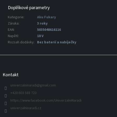
Doplňkové parametry
Kategorie
:
Aku Fukary
Záruka
:
3 roky
EAN
:
5035048616116
Napětí
:
18 V
Rozsah dodávky
:
Bez baterií a nabíječky
Z
á
p
a
Kontakt
t
í
univerzalninaradi
@
gmail.com
+420 603 588 723
https://www.facebook.com/UniverzalniNaradi
univerzalninaradi.cz