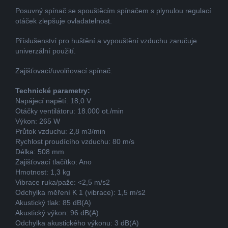
Posuvný spínač se spouštěcím spínačem s plynulou regulací
otáček zlepšuje ovladatelnost.
Příslušenství pro huštění a vypouštění vzduchu zaručuje
univerzální použití.
Zajišťovací/uvolňovací spínač.
Technické parametry:
Napájecí napětí: 18,0 V
Otáčky ventilátoru: 18.000 ot./min
Výkon: 265 W
Průtok vzduchu: 2,8 m3/min
Rychlost proudícího vzduchu: 80 m/s
Délka: 508 mm
Zajišťovací tlačítko: Ano
Hmotnost: 1,3 kg
Vibrace ruka/paže: <2,5 m/s2
Odchylka měření K 1 (vibrace): 1,5 m/s2
Akustický tlak: 85 dB(A)
Akustický výkon: 96 dB(A)
Odchylka akustického výkonu: 3 dB(A)