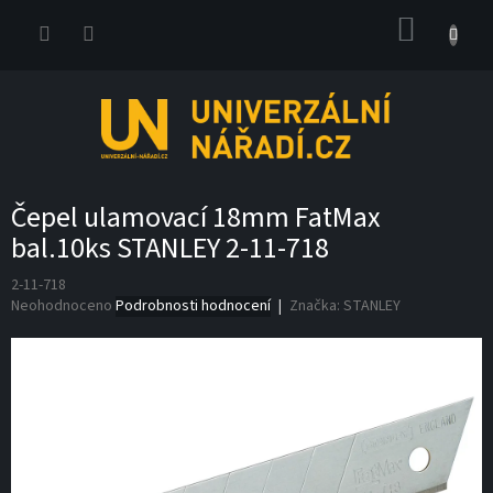
Přejít
NÁKUP
na
obsah
KOŠÍK
Čepel ulamovací 18mm FatMax
bal.10ks STANLEY 2-11-718
2-11-718
Průměrné
Neohodnoceno
Podrobnosti hodnocení
Značka:
STANLEY
hodnocení
produktu
je
0,0
z
5
hvězdiček.