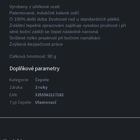
Vyrobeny z uhlíkové oceli
Patentované, indukčně kalené ostří
O 100% delší doba životnosti než u standardních plátků
Zvláštní tepelné zpracování zajišťuje vysokou pružnost i při
silné boční zátěži se čepel následně narovná
Snížené riziko prasknutí při bočním namáhání
Zvýšená bezpečnost práce
Celková hmotnost: 90 g
Doplňkové parametry
Kategorie
:
Čepele
Záruka
:
2 roky
EAN
:
3253562117182
Typ čepele
:
Ulamovací
Z
á
p