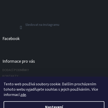
Sledovat na Instagramu
Facebook
Informace pro vás
DODACÍ PODMÍNKY
KONTAKTY
Napište nám
Tento web používá soubory cookie. Dalším procházením
tohoto webu vyjadřujete souhlas s jejich používáním.. Více
informací
zde
.
Vytvořil Shoptet
Nastavení