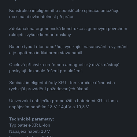
Konstrukce inteligentního spouštěcího spínače umožňuje
maximální ovladatelnost při práci.
Zdokonalená ergonomická konstrukce s gumovým povrchem
rukojeti zvyšuje komfort obsluhy.
Baterie typu Li-Ion umožňují vynikající nasunování a vyjímání
a je opatřena indikátorem stavu nabití.
Ocelová příchytka na řemen a magnetický držák nástrojů
poskytují dokonalé řešení pro uložení.
Součást inteligentní řady XR Li-Ion zaručuje účinnost a
rychlejší provádění požadovaných úkonů.
Univerzální nabíječka pro použití s bateriemi XR Li-Ion s
napájecím napětím 18 V, 14,4 V a 10,8 V.
Technické parametry:
Typ baterie XR Li-Ion
Napájecí napětí 18 V