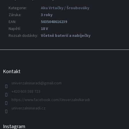
Kategorie
:
Aku Vrtačky / Šroubováky
Záruka
:
3 roky
EAN
:
5035048616239
Napětí
:
18 V
Rozsah dodávky
:
Včetně baterií a nabíječky
Z
á
p
a
Kontakt
t
í
univerzalninaradi
@
gmail.com
+420 603 588 723
https://www.facebook.com/UniverzalniNaradi
univerzalninaradi.cz
Instagram