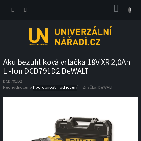
Přejít
NÁKUP
na
obsah
KOŠÍK
Aku bezuhlíková vrtačka 18V XR 2,0Ah
Li-Ion DCD791D2 DeWALT
DCD791D2
Průměrné
Neohodnoceno
Podrobnosti hodnocení
Značka:
DeWALT
hodnocení
produktu
je
0,0
z
5
hvězdiček.