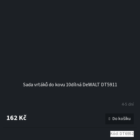
Sada vrtáků do kovu 10dílná DeWALT DT5911
4-5 dní
162 Kč
Do košíku
Kód:
DT6952