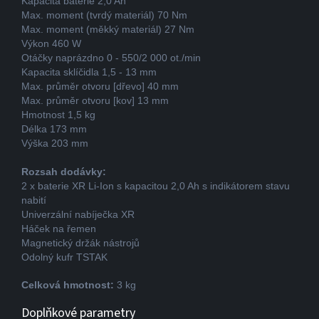
Kapacita baterie 2,0 Ah
Max. moment (tvrdý materiál) 70 Nm
Max. moment (měkký materiál) 27 Nm
Výkon 460 W
Otáčky naprázdno 0 - 550/2 000 ot./min
Kapacita sklíčidla 1,5 - 13 mm
Max. průměr otvoru [dřevo] 40 mm
Max. průměr otvoru [kov] 13 mm
Hmotnost 1,5 kg
Délka 173 mm
Výška 203 mm
Rozsah dodávky:
2 x baterie XR Li-Ion s kapacitou 2,0 Ah s indikátorem stavu
nabití
Univerzální nabíječka XR
Háček na řemen
Magnetický držák nástrojů
Odolný kufr TSTAK
Celková hmotnost:
3 kg
Doplňkové parametry