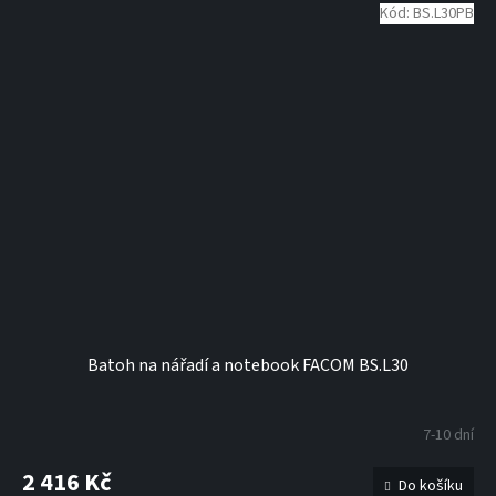
Kód:
BS.L30PB
Batoh na nářadí a notebook FACOM BS.L30
7-10 dní
2 416 Kč
Do košíku