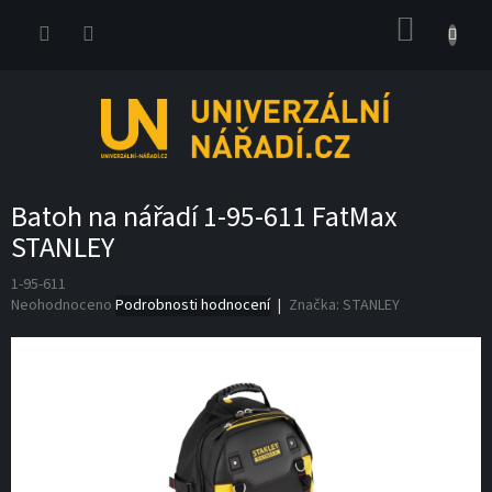
Přejít
NÁKUP
na
obsah
KOŠÍK
Batoh na nářadí 1-95-611 FatMax
STANLEY
1-95-611
Průměrné
Neohodnoceno
Podrobnosti hodnocení
Značka:
STANLEY
hodnocení
produktu
je
0,0
z
5
hvězdiček.