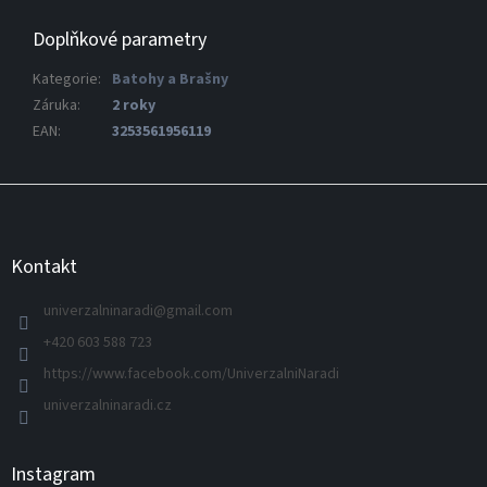
Doplňkové parametry
Kategorie
:
Batohy a Brašny
Záruka
:
2 roky
EAN
:
3253561956119
Z
á
p
a
Kontakt
t
í
univerzalninaradi
@
gmail.com
+420 603 588 723
https://www.facebook.com/UniverzalniNaradi
univerzalninaradi.cz
Instagram