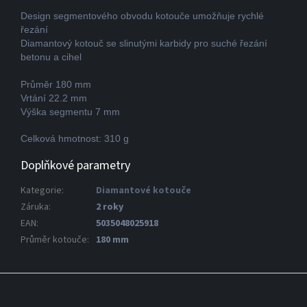
Design segmentového obvodu kotouče umožňuje rychlé
řezání
Diamantový kotouč se slinutými karbidy pro suché řezání
betonu a cihel
Průměr 180 mm
Vrtání 22.2 mm
Výška segmentu 7 mm
Celková hmotnost: 310 g
Doplňkové parametry
Kategorie
:
Diamantové kotouče
Záruka
:
2 roky
EAN
:
5035048025918
Průměr kotouče
:
180 mm
Z
á