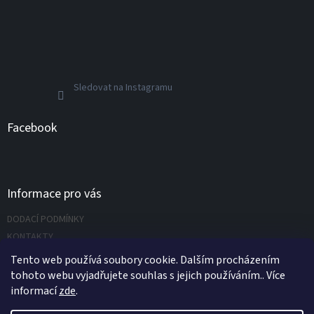
Sledovat na Instagramu
Facebook
Informace pro vás
DODACÍ PODMÍNKY
KONTAKTY
Napište nám
Tento web používá soubory cookie. Dalším procházením
tohoto webu vyjadřujete souhlas s jejich používáním.. Více
informací
zde
.