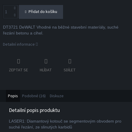
Přidat do košíku
DT3721 DeWALT Vhodné na běžné stavební materíály, suché
řezání betonu a cihel.
Detailní informace
ZEPTAT SE
HLÍDAT
SDÍLET
Popis
Podobné (16)
Diskuze
Detailní popis produktu
LASER1: Diamantový kotouč se segmentovým obvodem pro
suché řezání, ze slinutých karbidů