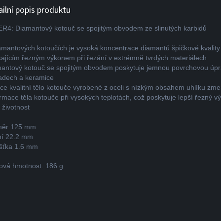
ailní popis produktu
R4: Diamantový kotouč se spojitým obvodem ze slinutých karbidů
amantových kotoučích je vysoká koncentrace diamantů špičkové kvality
kajícím řezným výkonem při řezání v extrémně tvrdých materiálech
antový kotouč se spojitým obvodem poskytuje jemnou povrchovou úpr
adech a keramice
ce kvalitní tělo kotouče vyrobené z oceli s nízkým obsahem uhlíku zm
rmace těla kotouče při vysokých teplotách, což poskytuje lepší řezný v
 životnost
měr 125 mm
ní 22.2 mm
šťka 1.6 mm
ová hmotnost: 186 g