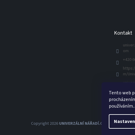
Z
á
p
a
t
Kontakt
í
univer
om
+420 6
https:
m/Univ
univer
Tento web po
procházením 
používáním..
Nastaven
Copyright 2026
UNIVERZÁLNÍ NÁŘADÍ.CZ s.r.o.
. Všechna 