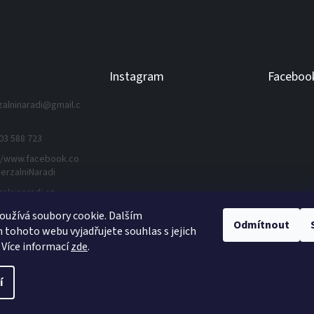
Instagram
Faceboo
zalninaradi
@
gmail.c
03 588 723
//www.facebook.co
erzalniNaradi
zalninaradi.cz
užívá soubory cookie. Dalším
Odmítnout
tohoto webu vyjadřujete souhlas s jejich
Sledovat na Instagramu
 Více informací
zde
.
í
práva vyhrazena.