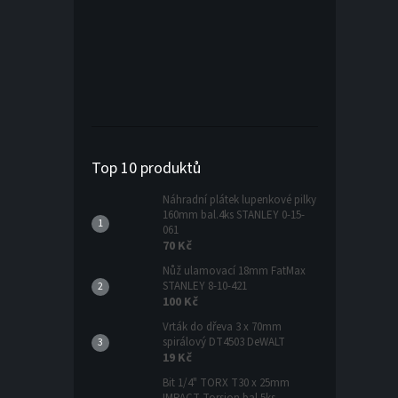
Top 10 produktů
Náhradní plátek lupenkové pilky
160mm bal.4ks STANLEY 0-15-
061
70 Kč
Nůž ulamovací 18mm FatMax
STANLEY 8-10-421
100 Kč
Vrták do dřeva 3 x 70mm
spirálový DT4503 DeWALT
19 Kč
Bit 1/4" TORX T30 x 25mm
IMPACT Torsion bal.5ks