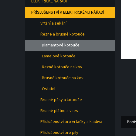
ELEKTRICKÉ NÁŘADÍ
a
n
PŘÍSLUŠENSTVÍ K ELEKTRICKÉMU NÁŘADÍ
e
l
Vrtání a sekání
Řezné a brusné kotouče
Diamantové kotouče
Lamelové kotouče
Řezné kotouče na kov
Brusné kotouče na kov
Ostatní
Brusné pásy a kotouče
Brusné plátno a vlies
Příslušenství pro vrtačky a kladiva
Popi
Příslušenství pro pily