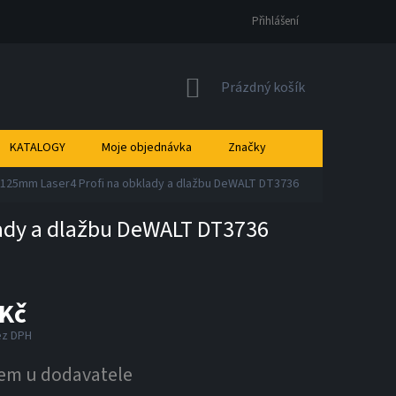
Přihlášení
NÁKUPNÍ
Prázdný košík
KOŠÍK
KATALOGY
Moje objednávka
Značky
 125mm Laser4 Profi na obklady a dlažbu DeWALT DT3736
lady a dlažbu DeWALT DT3736
 Kč
ez DPH
em u dodavatele