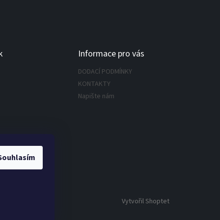
k
Informace pro vás
DODACÍ PODMÍNKY
KONTAKTY
Napište nám
Souhlasím
Vytvořil Shoptet