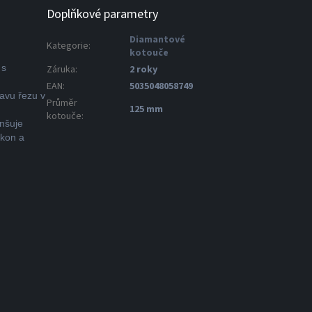
Doplňkové parametry
Diamantové
Kategorie
:
kotouče
 s
Záruka
:
2 roky
EAN
:
5035048058749
avu řezu v
Průměr
125 mm
kotouče
:
enšuje
ýkon a