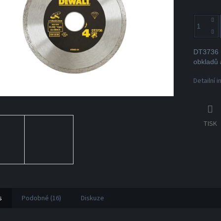
DT3736 D
obkladů 
Detailní 
TISK
s
Podobné (16)
Diskuze