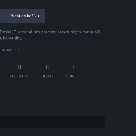
Přidat do košíku
eWALT Vhodné pro precizní řezy tvrdých materiálů,
a kameniny.
informace
ZEPTAT SE
HLÍDAT
SDÍLET