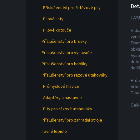
Det
Příslušenství pro řetězové pily
LASE
Pilové listy
Pilové kotouče
V di
vyni
Příslušenství pro brusky
Diam
obkl
Příslušenství pro vysavače
Vyso
defo
Příslušenství pro hoblíky
delší
Příslušenství pro rázové utahováky
Prů
Průmyslové hlavice
Vrtá
Tlou
Adaptéry a nástavce
Celk
Bity pro rázové utahováky
Příslušenství pro zahradní stroje
Tavné lepidlo