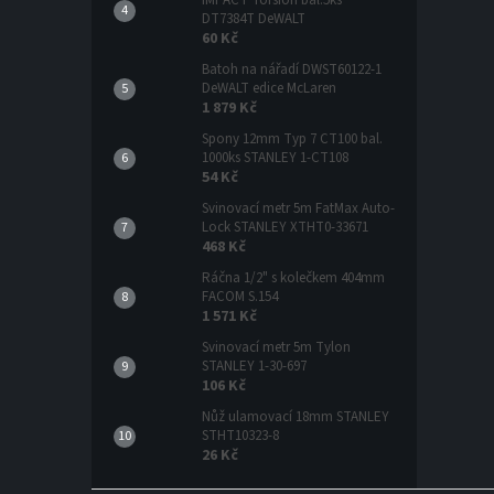
DT7384T DeWALT
60 Kč
Batoh na nářadí DWST60122-1
DeWALT edice McLaren
1 879 Kč
Spony 12mm Typ 7 CT100 bal.
1000ks STANLEY 1-CT108
54 Kč
Svinovací metr 5m FatMax Auto-
Lock STANLEY XTHT0-33671
468 Kč
Ráčna 1/2" s kolečkem 404mm
FACOM S.154
1 571 Kč
Svinovací metr 5m Tylon
STANLEY 1-30-697
106 Kč
Nůž ulamovací 18mm STANLEY
STHT10323-8
26 Kč