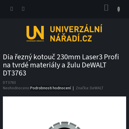
Přejít
NÁKUP
na
obsah
KOŠÍK
Dia řezný kotouč 230mm Laser3 Profi
na tvrdé materiály a žulu DeWALT
DT3763
DT3763
Průměrné
Neohodnoceno
Podrobnosti hodnocení
Značka:
DeWALT
hodnocení
produktu
je
0,0
z
5
hvězdiček.