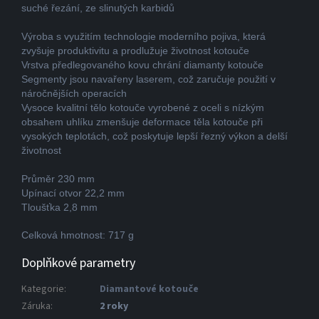
suché řezání, ze slinutých karbidů
Výroba s využitím technologie moderního pojiva, která
zvyšuje produktivitu a prodlužuje životnost kotouče
Vrstva předlegovaného kovu chrání diamanty kotouče
Segmenty jsou navařeny laserem, což zaručuje použití v
náročnějších operacích
Vysoce kvalitní tělo kotouče vyrobené z oceli s nízkým
obsahem uhlíku zmenšuje deformace těla kotouče při
vysokých teplotách, což poskytuje lepší řezný výkon a delší
životnost
Průměr 230 mm
Upínací otvor 22,2 mm
Tloušťka 2,8 mm
Celková hmotnost: 717 g
Doplňkové parametry
Kategorie
:
Diamantové kotouče
Záruka
:
2 roky