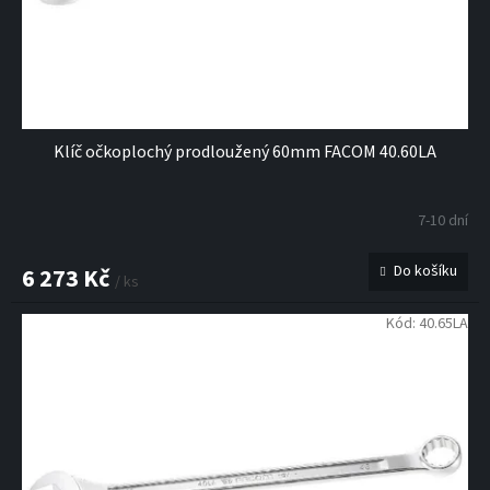
Klíč očkoplochý prodloužený 60mm FACOM 40.60LA
7-10 dní
Do košíku
6 273 Kč
/ ks
Kód:
40.65LA