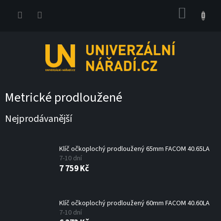
Přejít
NÁKUP
na
obsah
KOŠÍK
Metrické prodloužené
Nejprodávanější
Klíč očkoplochý prodloužený 65mm FACOM 40.65LA
7-10 dní
7 759 Kč
Klíč očkoplochý prodloužený 60mm FACOM 40.60LA
7-10 dní