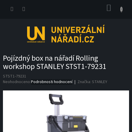
Přejít
NÁKUP
na
obsah
KOŠÍK
Pojízdný box na nářadí Rolling
workshop STANLEY STST1-79231
STST1-79231
Průměrné
Neohodnoceno
Podrobnosti hodnocení
Značka:
STANLEY
hodnocení
produktu
je
0,0
z
5
hvězdiček.