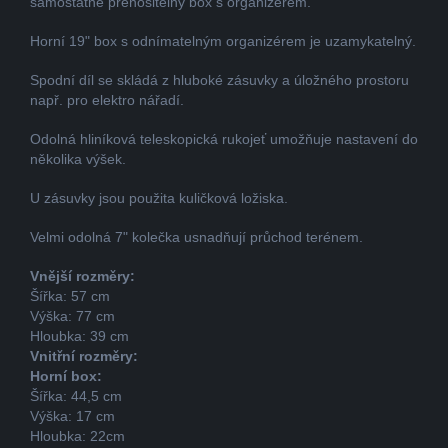
samostatně přenositelný box s organizérem.
Horní 19" box s odnímatelným organizérem je uzamykatelný.
Spodní díl se skládá z hluboké zásuvky a úložného prostoru
např. pro elektro nářadí.
Odolná hliníková teleskopická rukojeť umožňuje nastavení do
několika výšek.
U zásuvky jsou použita kuličková ložiska.
Velmi odolná 7" kolečka usnadňují průchod terénem.
Vnější rozměry:
Šířka: 57 cm
Výška: 77 cm
Hloubka: 39 cm
Vnitřní rozměry:
Horní box:
Šířka: 44,5 cm
Výška: 17 cm
Hloubka: 22cm