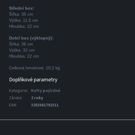
Střední box:
Šířka: 35 cm
Výška: 11,5 cm
Hloubka: 22 cm
Dolní box (výklopný):
Šířka: 36 cm
Výška: 32 cm
Hloubka: 22 cm
Celková hmotnost: 10,2 kg
Doplňkové parametry
Kategorie
:
Kufry pojízdné
Záruka
:
2 roky
EAN
:
3253561792311
Z
á