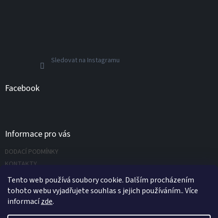
Sledovat na Instagramu
Facebook
Informace pro vás
DODACÍ PODMÍNKY
KONTAKTY
Napište nám
Tento web používá soubory cookie. Dalším procházením
tohoto webu vyjadřujete souhlas s jejich používáním.. Více
informací
zde
.