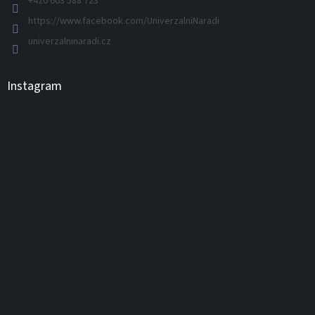
+420 603 588 723
https://www.facebook.com/UniverzalniNaradi
univerzalninaradi.cz
Instagram