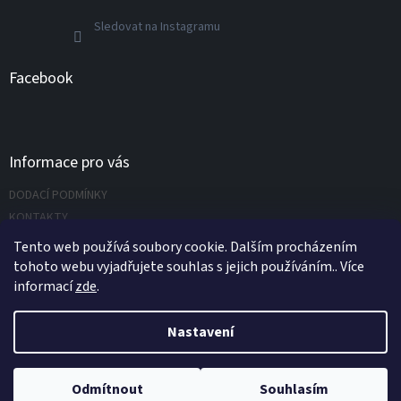
Sledovat na Instagramu
Facebook
Informace pro vás
DODACÍ PODMÍNKY
KONTAKTY
Napište nám
Tento web používá soubory cookie. Dalším procházením
tohoto webu vyjadřujete souhlas s jejich používáním.. Více
informací
zde
.
Vytvořil Shoptet
Nastavení
Copyright 2026
UNIVERZÁLNÍ NÁŘADÍ.CZ s.r.o.
. Všechna práva
Odmítnout
Souhlasím
vyhrazena.