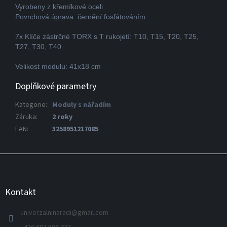
Vyrobeny z křemíkové oceli
Povrchová úprava: černění fosfátováním
7x Klíče zástrčné TORX s T rukojetí: T10, T15, T20, T25,
T27, T30, T40
Velikost modulu: 41x18 cm
Doplňkové parametry
Kategorie
:
Moduly s nářadím
Záruka
:
2 roky
EAN
:
3258951217085
Z
á
p
a
Kontakt
t
í
univerzalninaradi
@
gmail.com