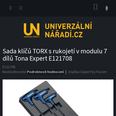
Přejít
NÁKUP
na
obsah
KOŠÍK
Sada klíčů TORX s rukojetí v modulu 7
dílů Tona Expert E121708
E121708
Průměrné
Neohodnoceno
Podrobnosti hodnocení
Značka:
Expert by Facom
hodnocení
produktu
je
0,0
z
5
hvězdiček.