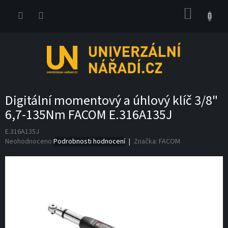
Přejít
NÁKUP
na
obsah
KOŠÍK
Digitální momentový a úhlový klíč 3/8"
6,7-135Nm FACOM E.316A135J
E.316A135J
Průměrné
Neohodnoceno
Podrobnosti hodnocení
Značka:
FACOM
hodnocení
produktu
je
0,0
z
5
hvězdiček.