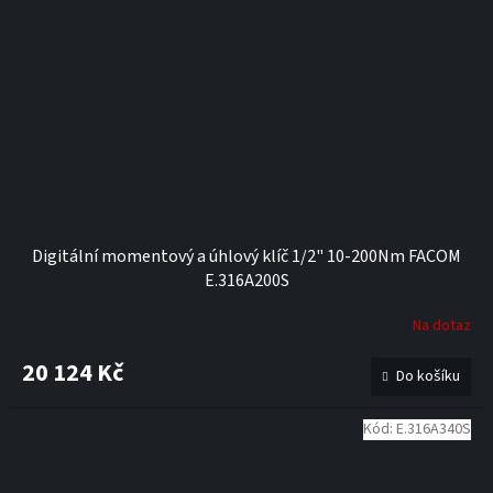
Digitální momentový a úhlový klíč 1/2" 10-200Nm FACOM
E.316A200S
Na dotaz
20 124 Kč
Do košíku
Kód:
E.316A340S