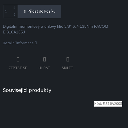
Přidat do košíku
Digitální momentový a úhlový klíč 3/8" 6,7-135Nm FACOM
E.316A135J
Detailní informace
ZEPTAT SE
HLÍDAT
SDÍLET
Související produkty
Kód:
E.316A200S