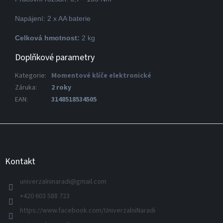
Napájení: 2 x AA baterie
Celková hmotnost:
2 kg
Doplňkové parametry
Kategorie
:
Momentové klíče elektronické
Záruka
:
2 roky
EAN
:
3148518534505
Z
á
p
a
Kontakt
t
í
univerzalninaradi
@
gmail.com
+420 603 588 723
https://www.facebook.com/UniverzalniNaradi