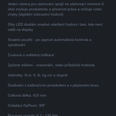
Jeden nástroj pro utahování spojů na utahovací moment či
úhel zvyšuje produktivitu a přesnost práce a snižuje riziko
chyby (digitální zobrazení hodnot)
Díky LED diodám snadné odečtení hodnot i tam, kde není
vidět na display
Snadné použití - po zapnutí automatická kontrola a
vynulování
Zvuková a světelná indikace
Způsob měření - maximální, nebo průběžná hodnota
Jednotky: N.m, ft, lb, kg.cm a stupně
Dodávám s kalibračním protokolem a v plastovém boxu
Celková délka: 415 mm
Ovládací čtyřhran: 3/8"
Pracovní rozsah: 6,7 - 135 Nm