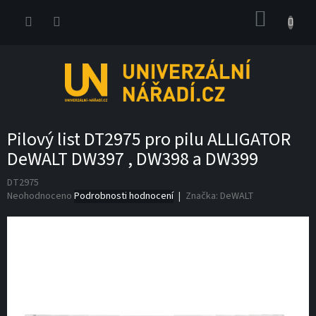
Přejít
NÁKUP
na
obsah
KOŠÍK
Pilový list DT2975 pro pilu ALLIGATOR
DeWALT DW397 , DW398 a DW399
DT2975
Průměrné
Neohodnoceno
Podrobnosti hodnocení
Značka:
DeWALT
hodnocení
produktu
je
0,0
z
5
hvězdiček.