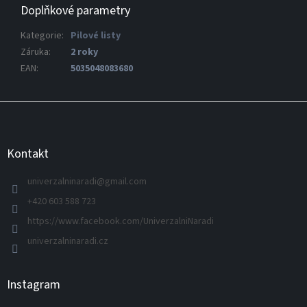
Doplňkové parametry
Kategorie
:
Pilové listy
Záruka
:
2 roky
EAN
:
5035048083680
Z
á
p
a
Kontakt
t
í
univerzalninaradi
@
gmail.com
+420 603 588 723
https://www.facebook.com/UniverzalniNaradi
univerzalninaradi.cz
Instagram