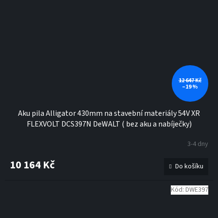
12 647 Kč
–19 %
Aku pila Alligator 430mm na stavební materiály 54V XR
FLEXVOLT DCS397N DeWALT ( bez aku a nabíječky)
3-4 dny
10 164 Kč
Do košíku
Kód:
DWE397