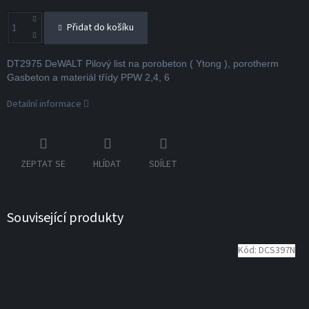
Přidat do košíku
DT2975 DeWALT Pilový list na porobeton ( Ytong ), porotherm
Gasbeton a materiál třídy PPW 2,4, 6
Detailní informace
ZEPTAT SE
HLÍDAT
SDÍLET
Související produkty
Kód:
DCS397N