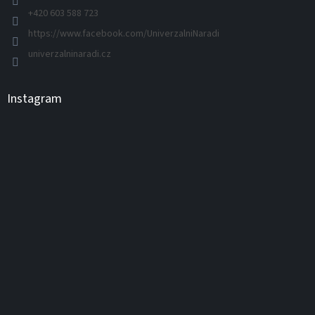
+420 603 588 723
https://www.facebook.com/UniverzalniNaradi
univerzalninaradi.cz
Instagram