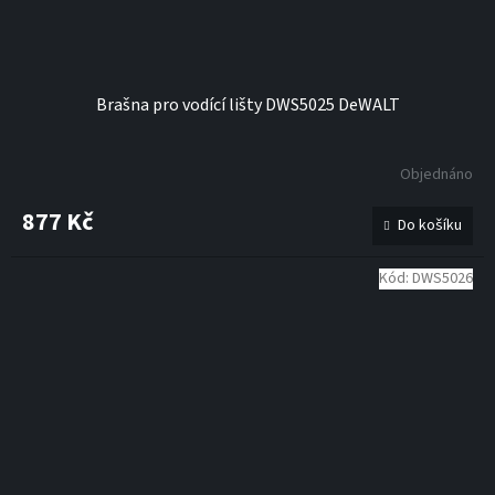
Brašna pro vodící lišty DWS5025 DeWALT
Objednáno
877 Kč
Do košíku
Kód:
DWS5026