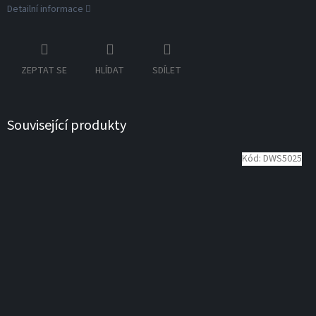
Detailní informace
ZEPTAT SE
HLÍDAT
SDÍLET
Související produkty
Kód:
DWS5025