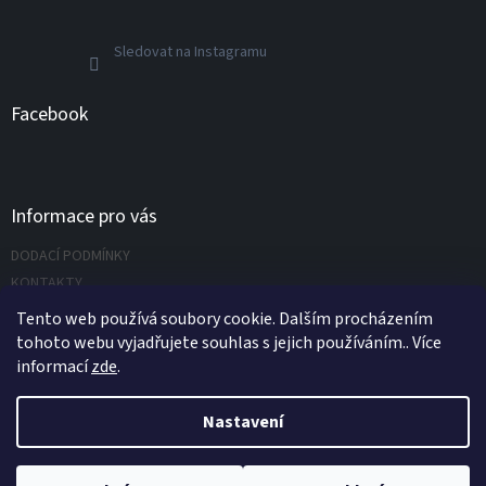
Sledovat na Instagramu
Facebook
Informace pro vás
DODACÍ PODMÍNKY
KONTAKTY
Napište nám
Tento web používá soubory cookie. Dalším procházením
tohoto webu vyjadřujete souhlas s jejich používáním.. Více
informací
zde
.
Vytvořil Shoptet
Nastavení
Copyright 2026
UNIVERZÁLNÍ NÁŘADÍ.CZ s.r.o.
. Všechna práva