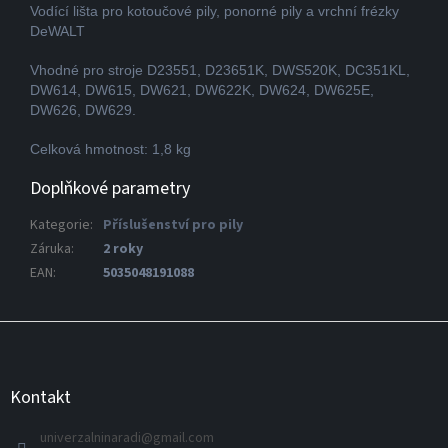
Vodící lišta pro kotoučové pily, ponorné pily a vrchní frézky
DeWALT
Vhodné pro stroje D23551, D23651K, DWS520K, DC351KL,
DW614, DW615, DW621, DW622K, DW624, DW625E,
DW626, DW629.
Celková hmotnost: 1,8 kg
Doplňkové parametry
Kategorie
:
Příslušenství pro pily
Záruka
:
2 roky
EAN
:
5035048191088
Z
á
p
a
Kontakt
t
í
univerzalninaradi
@
gmail.com