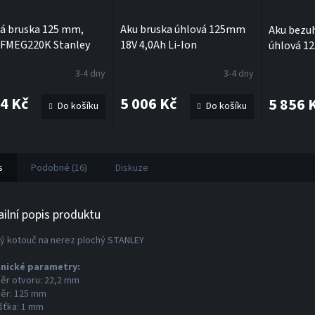
á bruska 125 mm,
Aku bruska úhlová 125mm
Aku bezuh
FMEG220K Stanley
18V 4,0Ah Li-Ion
úhlová 12
ax
SFMCG400M2K Stanley
Ion SFMC
3-4 dny
3-4 dny
FatMax V20
FatMax V
24 Kč
5 006 Kč
5 856 
Do košíku
Do košíku
s
Podobné (16)
Diskuze
ailní popis produktu
ý kotouč na nerez plochý STANLEY
nické parametry:
ěr otvoru: 22,2 mm
ěr: 125 mm
šťka: 1 mm