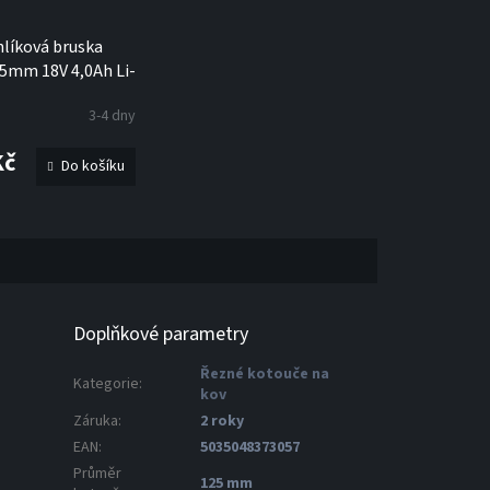
líková bruska
5mm 18V 4,0Ah Li-
G700M2K Stanley
3-4 dny
20
Kč
Do košíku
Doplňkové parametry
Řezné kotouče na
Kategorie
:
kov
Záruka
:
2 roky
EAN
:
5035048373057
Průměr
125 mm