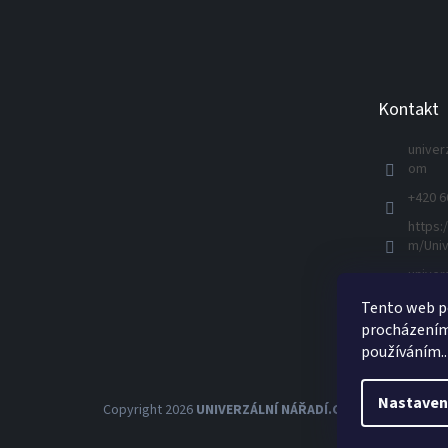
Z
á
p
a
t
Kontakt
í
univer
om
+420 6
https:
m/Univ
univer
Tento web po
procházením 
používáním..
Nastaven
Copyright 2026
UNIVERZÁLNÍ NÁŘADÍ.CZ s.r.o.
. Všechna 