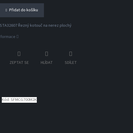
Přidat do košíku
STA32607 Řezný kotouč na nerez plochý
informace
ZEPTAT SE
HLÍDAT
SDÍLET
Kód:
SFMCG700M2K