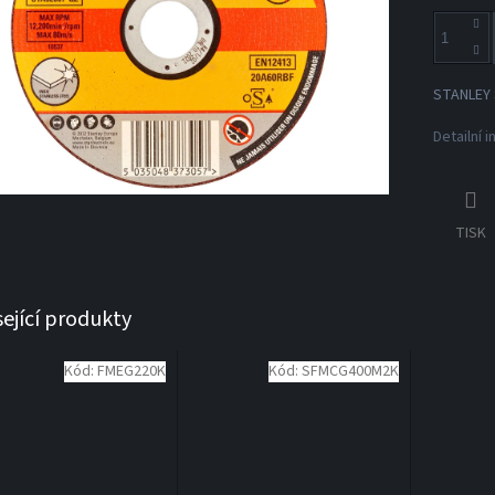
STANLEY 
Detailní 
TISK
sející produkty
Kód:
FMEG220K
Kód:
SFMCG400M2K