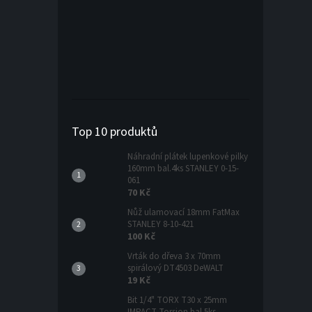
Top 10 produktů
Náhradní plátek lupenkové pilky
160mm bal.4ks STANLEY 0-15-
061
70 Kč
Nůž ulamovací 18mm FatMax
STANLEY 8-10-421
100 Kč
Vrták do dřeva 3 x 70mm
spirálový DT4503 DeWALT
19 Kč
Bit 1/4" TORX T30 x 25mm
IMPACT Torsion bal.5ks