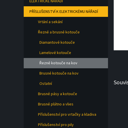
ELEKTRICKÉ NÁŘADÍ
a
n
PŘÍSLUŠENSTVÍ K ELEKTRICKÉMU NÁŘADÍ
e
l
Vrtání a sekání
Řezné a brusné kotouče
Diamantové kotouče
Lamelové kotouče
Řezné kotouče na kov
Brusné kotouče na kov
Souvi
Ostatní
Brusné pásy a kotouče
Brusné plátno a vlies
Příslušenství pro vrtačky a kladiva
Příslušenství pro pily