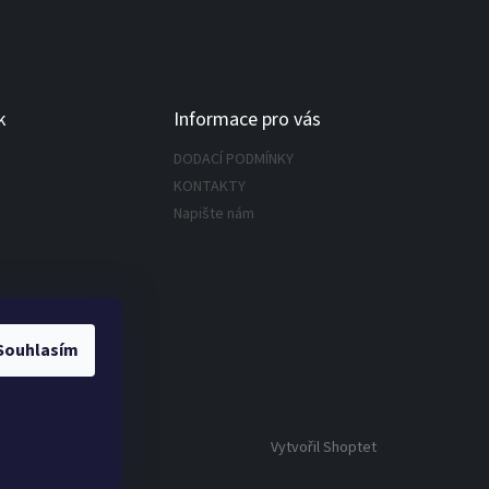
k
Informace pro vás
DODACÍ PODMÍNKY
KONTAKTY
Napište nám
Souhlasím
Vytvořil Shoptet