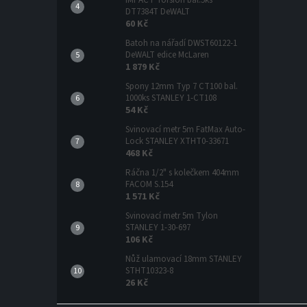
DT7384T DeWALT
60 Kč
Batoh na nářadí DWST60122-1
DeWALT edice McLaren
1 879 Kč
Spony 12mm Typ 7 CT100 bal.
1000ks STANLEY 1-CT108
54 Kč
Svinovací metr 5m FatMax Auto-
Lock STANLEY XTHT0-33671
468 Kč
Ráčna 1/2" s kolečkem 404mm
FACOM S.154
1 571 Kč
Svinovací metr 5m Tylon
STANLEY 1-30-697
106 Kč
Nůž ulamovací 18mm STANLEY
STHT10323-8
26 Kč