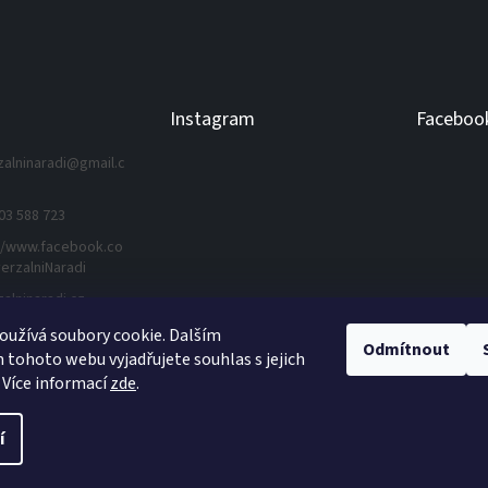
Instagram
Faceboo
zalninaradi
@
gmail.c
03 588 723
//www.facebook.co
erzalniNaradi
zalninaradi.cz
užívá soubory cookie. Dalším
Odmítnout
tohoto webu vyjadřujete souhlas s jejich
Sledovat na Instagramu
 Více informací
zde
.
í
práva vyhrazena.