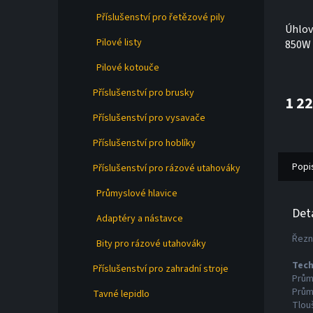
Příslušenství pro řetězové pily
Úhlov
Pilové listy
850W 
FatM
Pilové kotouče
Příslušenství pro brusky
1 2
Příslušenství pro vysavače
Příslušenství pro hoblíky
Popi
Příslušenství pro rázové utahováky
Průmyslové hlavice
Det
Adaptéry a nástavce
Řezn
Bity pro rázové utahováky
Tech
Příslušenství pro zahradní stroje
Prům
Prům
Tavné lepidlo
Tlou