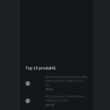
Top 10 produktů
Náhradní plátek lupenkové pilky
160mm bal.4ks STANLEY 0-15-
061
70 Kč
Nůž ulamovací 18mm FatMax
STANLEY 8-10-421
100 Kč