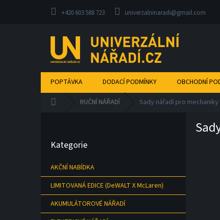
Přejít
na
+420 603 588 723
univerzalninaradi@gmail.com
obsah
POPTÁVKA
DODACÍ PODMÍNKY
OBCHODNÍ PO
Domů
RUČNÍ NÁŘADÍ
Sady nářadí pro mechaniky
P
Sady
o
Přeskočit
s
Kategorie
kategorie
t
r
AKČNÍ NABÍDKA
a
n
LIMITOVANÁ EDICE (DeWALT X McLaren)
n
í
AKUMULÁTOROVÉ NÁŘADÍ
p