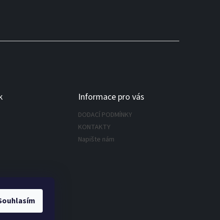
k
Informace pro vás
DODACÍ PODMÍNKY
KONTAKTY
Napište nám
Souhlasím