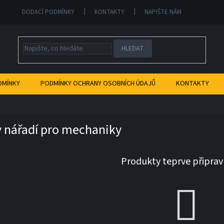
DODACÍ PODMÍNKY
KONTAKTY
NAPIŠTE NÁM
HLEDAT
DMÍNKY
PODMÍNKY OCHRANY OSOBNÍCH ÚDAJŮ
KONTAKTY
 nářadí pro mechaniky
Produkty teprve připrav