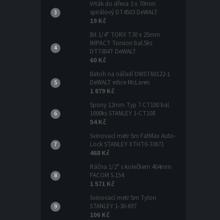
Vrták do dřeva 3 x 70mm
spirálový DT4503 DeWALT
19 Kč
Bit 1/4" TORX T30 x 25mm
IMPACT Torsion bal.5ks
DT7384T DeWALT
60 Kč
Batoh na nářadí DWST60122-1
DeWALT edice McLaren
1 879 Kč
Spony 12mm Typ 7 CT100 bal.
1000ks STANLEY 1-CT108
54 Kč
Svinovací metr 5m FatMax Auto-
Lock STANLEY XTHT0-33671
468 Kč
Ráčna 1/2" s kolečkem 404mm
FACOM S.154
1 571 Kč
Svinovací metr 5m Tylon
STANLEY 1-30-697
106 Kč