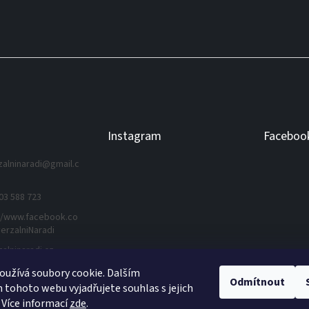
Instagram
Faceboo
zalninaradi
@
gmail.c
03 588 723
//www.facebook.co
erzalniNaradi
zalninaradi.cz
užívá soubory cookie. Dalším
Odmítnout
tohoto webu vyjadřujete souhlas s jejich
Sledovat na Instagramu
 Více informací
zde
.