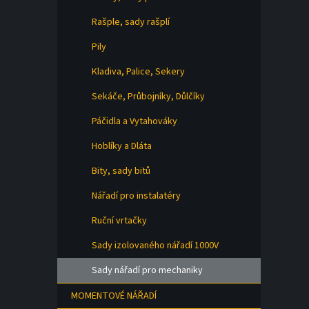
Rašple, sady rašplí
Pily
Kladiva, Palice, Sekery
Sekáče, Průbojníky, Důlčíky
Páčidla a Vytahováky
Hoblíky a Dláta
Bity, sady bitů
Nářadí pro instalatéry
Ruční vrtačky
Sady izolovaného nářadí 1000V
Sady nářadí pro mechaniky
MOMENTOVÉ NÁŘADÍ