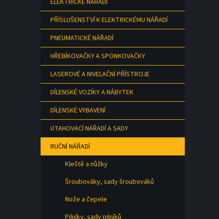
ELEKTRICKÉ NÁŘADÍ
a
n
PŘÍSLUŠENSTVÍ K ELEKTRICKÉMU NÁŘADÍ
e
l
PNEUMATICKÉ NÁŘADÍ
HŘEBÍKOVAČKY A SPONKOVAČKY
LASEROVÉ A NIVELAČNÍ PŘÍSTROJE
DÍLENSKÉ VOZÍKY A NÁBYTEK
DÍLENSKÉ VYBAVENÍ
UTAHOVACÍ NÁŘADÍ A SADY
RUČNÍ NÁŘADÍ
Kleště a nůžky
Šroubováky, sady šroubováků
Nože a čepele
Pilníky, sady pilníků