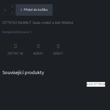
Přidat do košíku
DT70763 DeWALT Sada vrtáků a bitů 85dílná
Detailní informace
ZEPTAT SE
HLÍDAT
SDÍLET
Související produkty
Kód:
DT9504