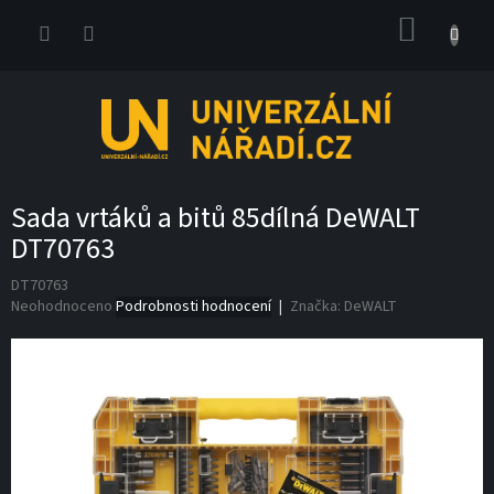
Přejít
NÁKUP
na
obsah
KOŠÍK
Sada vrtáků a bitů 85dílná DeWALT
DT70763
DT70763
Průměrné
Neohodnoceno
Podrobnosti hodnocení
Značka:
DeWALT
hodnocení
produktu
je
0,0
z
5
hvězdiček.