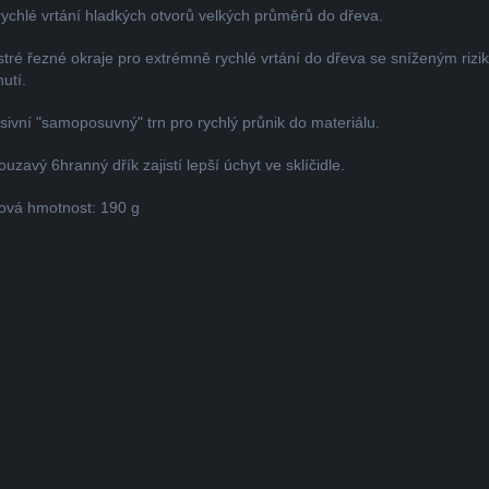
rychlé vrtání hladkých otvorů velkých průměrů do dřeva.
stré řezné okraje pro extrémně rychlé vrtání do dřeva se sníženým riz
nutí.
sivní "samoposuvný" trn pro rychlý průnik do materiálu.
ouzavý 6hranný dřík zajistí lepší úchyt ve sklíčidle.
ová hmotnost: 190 g