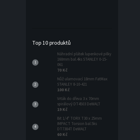
Top 10 produktů
Náhradní plátek lupenkové pilky
160mm bal.4ks STANLEY 0-15-
061
70 Kč
Nůž ulamovací 18mm FatMax
STANLEY 8-10-421
100 Kč
Vrták do dřeva 3 x 70mm
spirálový DT4503 DeWALT
19 Kč
Bit 1/4" TORX T30 x 25mm
IMPACT Torsion bal.5ks
DT7384T DeWALT
60 Kč