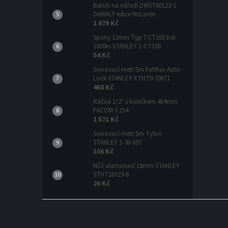
Batoh na nářadí DWST60122-1
DeWALT edice McLaren
1 879 Kč
Spony 12mm Typ 7 CT100 bal.
1000ks STANLEY 1-CT108
54 Kč
Svinovací metr 5m FatMax Auto-
Lock STANLEY XTHT0-33671
468 Kč
Ráčna 1/2" s kolečkem 404mm
FACOM S.154
1 571 Kč
Svinovací metr 5m Tylon
STANLEY 1-30-697
106 Kč
Nůž ulamovací 18mm STANLEY
STHT10323-8
26 Kč
Z
á
p