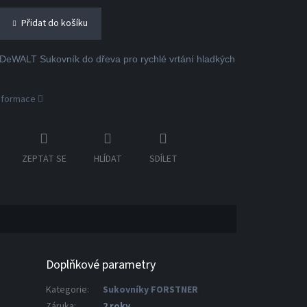
Přidat do košíku
eWALT Sukovník do dřeva pro rychlé vrtání hladkých
informace
ZEPTAT SE
HLÍDAT
SDÍLET
Doplňkové parametry
Kategorie
:
Sukovníky FORSTNER
Záruka
:
2 roky