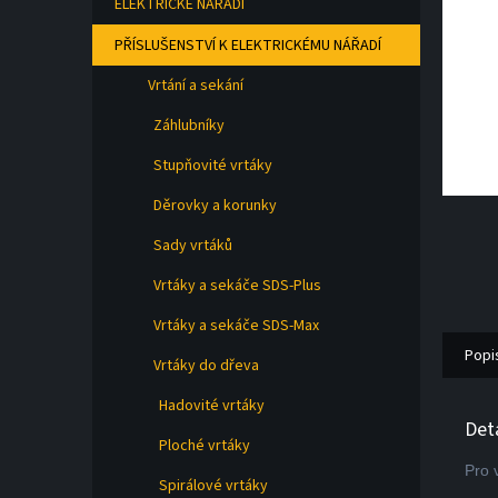
ELEKTRICKÉ NÁŘADÍ
a
n
PŘÍSLUŠENSTVÍ K ELEKTRICKÉMU NÁŘADÍ
e
l
Vrtání a sekání
Záhlubníky
Stupňovité vrtáky
Děrovky a korunky
Sady vrtáků
Vrtáky a sekáče SDS-Plus
Vrtáky a sekáče SDS-Max
Popi
Vrtáky do dřeva
Hadovité vrtáky
Det
Ploché vrtáky
Pro 
Spirálové vrtáky