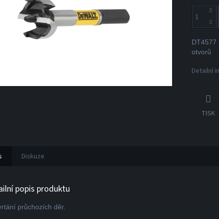
DT4577 D
otvorů
Detailní 
TISK
s
Diskuze
ailní popis produktu
vrtání průchozích děr.