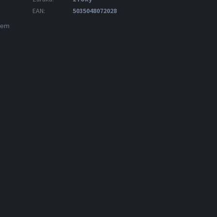
EAN
:
5035048072028
ikem