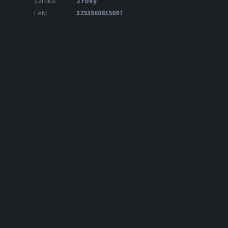
Záruka
:
2 roky
EAN
:
3253560815097