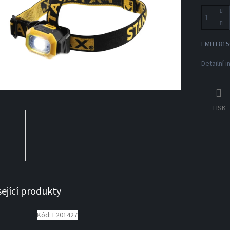
FMHT8150
Detailní 
TISK
sející produkty
Kód:
E201427