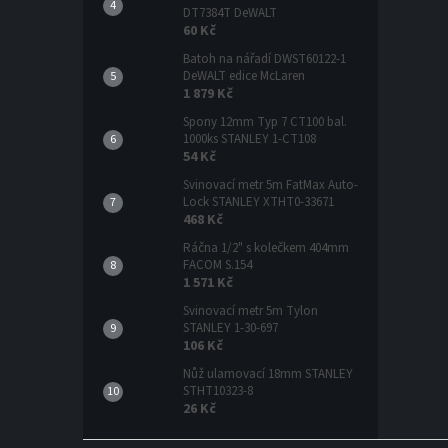
DT7384T DeWALT
60 Kč
Batoh na nářadí DWST60122-1
DeWALT edice McLaren
1 879 Kč
Spony 12mm Typ 7 CT100 bal.
1000ks STANLEY 1-CT108
54 Kč
Svinovací metr 5m FatMax Auto-
Lock STANLEY XTHT0-33671
468 Kč
Ráčna 1/2" s kolečkem 404mm
FACOM S.154
1 571 Kč
Svinovací metr 5m Tylon
STANLEY 1-30-697
106 Kč
Nůž ulamovací 18mm STANLEY
STHT10323-8
26 Kč