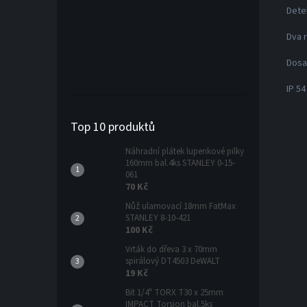
Dete
Dva 
Dosa
IP 54
Top 10 produktů
Náhradní plátek lupenkové pilky
160mm bal.4ks STANLEY 0-15-
061
70 Kč
Nůž ulamovací 18mm FatMax
STANLEY 8-10-421
100 Kč
Vrták do dřeva 3 x 70mm
spirálový DT4503 DeWALT
19 Kč
Bit 1/4" TORX T30 x 25mm
IMPACT Torsion bal.5ks