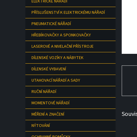
ELEKTRICKÉ NÁŘADÍ
a
n
PŘÍSLUŠENSTVÍ K ELEKTRICKÉMU NÁŘADÍ
e
l
PNEUMATICKÉ NÁŘADÍ
HŘEBÍKOVAČKY A SPONKOVAČKY
LASEROVÉ A NIVELAČNÍ PŘÍSTROJE
DÍLENSKÉ VOZÍKY A NÁBYTEK
DÍLENSKÉ VYBAVENÍ
UTAHOVACÍ NÁŘADÍ A SADY
RUČNÍ NÁŘADÍ
MOMENTOVÉ NÁŘADÍ
Souvi
MĚŘENÍ A ZNAČENÍ
NÝTOVÁNÍ