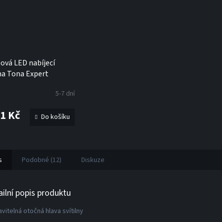
ová LED nabíjecí
lna Tona Expert
427
5-7 dní
01 Kč
Do košíku
s
Podobné (12)
Diskuze
ailní popis produktu
vitelná otočná hlava svítilny