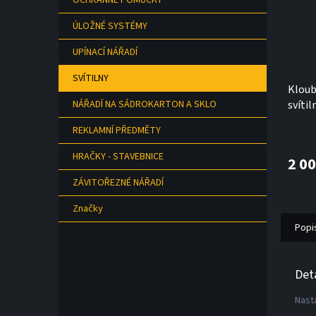
OCHRANNÉ POMŮCKY
ÚLOŽNÉ SYSTÉMY
UPÍNACÍ NÁŘADÍ
SVÍTILNY
Kloub
svíti
NÁŘADÍ NA SÁDROKARTON A SKLO
E201
REKLAMNÍ PŘEDMĚTY
HRAČKY - STAVEBNICE
2 0
ZÁVITOŘEZNÉ NÁŘADÍ
Značky
Popi
Det
Nasta