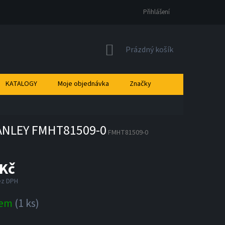
Přihlášení
NÁKUPNÍ
Prázdný košík
KOŠÍK
KATALOGY
Moje objednávka
Značky
STANLEY FMHT81509-0
FMHT81509-0
 Kč
ez DPH
dem
(1 ks)