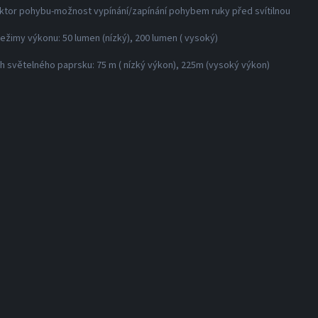
ktor pohybu-možnost vypínání/zapínání pohybem ruky před svítilnou
režimy výkonu: 50 lumen (nízký), 200 lumen ( vysoký)
h světelného paprsku: 75 m ( nízký výkon), 225m (vysoký výkon)