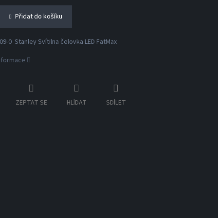
Přidat do košíku
9-0 Stanley Svítilna čelovka LED FatMax
informace
ZEPTAT SE
HLÍDAT
SDÍLET