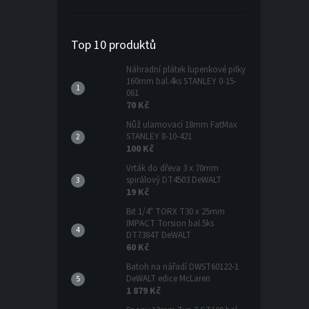
Top 10 produktů
Náhradní plátek lupenkové pilky
160mm bal.4ks STANLEY 0-15-
061
70 Kč
Nůž ulamovací 18mm FatMax
STANLEY 8-10-421
100 Kč
Vrták do dřeva 3 x 70mm
spirálový DT4503 DeWALT
19 Kč
Bit 1/4" TORX T30 x 25mm
IMPACT Torsion bal.5ks
DT7384T DeWALT
60 Kč
Batoh na nářadí DWST60122-1
DeWALT edice McLaren
1 879 Kč