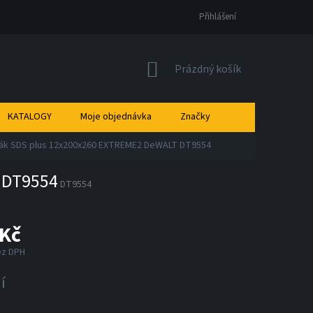
Přihlášení
NÁKUPNÍ
Prázdný košík
KOŠÍK
KATALOGY
Moje objednávka
Značky
ták SDS plus 12x200x260 EXTREME2 DeWALT DT9554
 DT9554
DT9554
 Kč
ez DPH
í