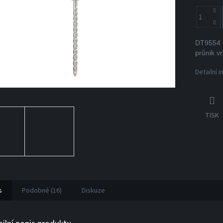
DT9554 D
průnik v
Detailní 
TISK
s
Podobné (16)
Diskuze