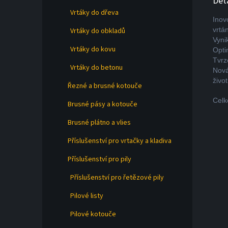
Det
Vrtáky do dřeva
Inov
vrtán
Vrtáky do obkladů
Vyni
Vrtáky do kovu
Opti
Tvrz
Vrtáky do betonu
Nová
život
Řezné a brusné kotouče
Celk
Brusné pásy a kotouče
Brusné plátno a vlies
Příslušenství pro vrtačky a kladiva
Příslušenství pro pily
Příslušenství pro řetězové pily
Pilové listy
Pilové kotouče