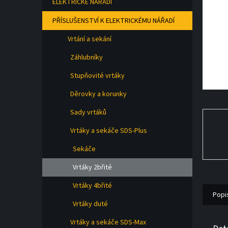
ELEKTRICKÉ NÁŘADÍ
a
n
PŘÍSLUŠENSTVÍ K ELEKTRICKÉMU NÁŘADÍ
e
l
Vrtání a sekání
Záhlubníky
Stupňovité vrtáky
Děrovky a korunky
Sady vrtáků
Vrtáky a sekáče SDS-Plus
Sekáče
Vrtáky 2břité
Vrtáky 4břité
Popi
Vrtáky duté
Vrtáky a sekáče SDS-Max