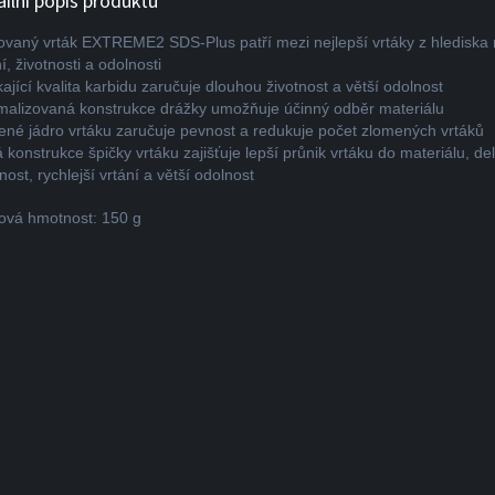
ailní popis produktu
ovaný vrták EXTREME2 SDS-Plus patří mezi nejlepší vrtáky z hlediska r
í, životnosti a odolnosti
kající kvalita karbidu zaručuje dlouhou životnost a větší odolnost
malizovaná konstrukce drážky umožňuje účinný odběr materiálu
ené jádro vrtáku zaručuje pevnost a redukuje počet zlomených vrtáků
 konstrukce špičky vrtáku zajišťuje lepší průnik vrtáku do materiálu, del
nost, rychlejší vrtání a větší odolnost
ová hmotnost: 150 g