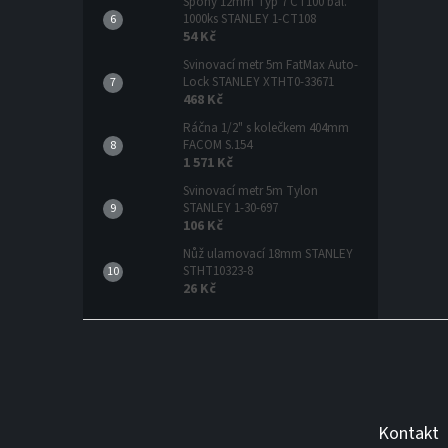
Spony 12mm Typ 7 CT100 bal.
1000ks STANLEY 1-CT108
54 Kč
Svinovací metr 5m FatMax Auto-
Lock STANLEY XTHT0-33671
468 Kč
Ráčna 1/2" s kolečkem 404mm
FACOM S.154
1 571 Kč
Svinovací metr 5m Tylon
STANLEY 1-30-697
106 Kč
Nůž ulamovací 18mm STANLEY
STHT10323-8
26 Kč
Z
á
p
a
t
Kontakt
í