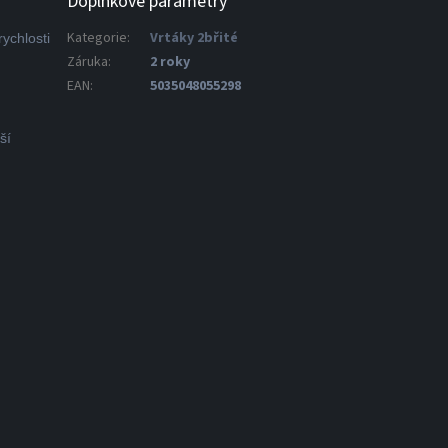
Doplňkové parametry
Kategorie
:
Vrtáky 2břité
ychlosti
Záruka
:
2 roky
EAN
:
5035048055298
ší