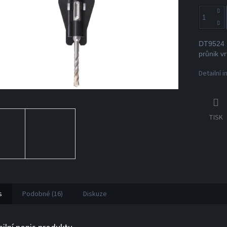
DT9524 D
průnik v
Detailní 
TISK
s
Podobné (16)
Diskuze