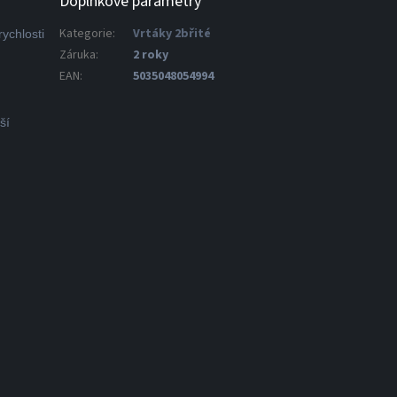
Doplňkové parametry
Kategorie
:
Vrtáky 2břité
ychlosti
Záruka
:
2 roky
EAN
:
5035048054994
ší