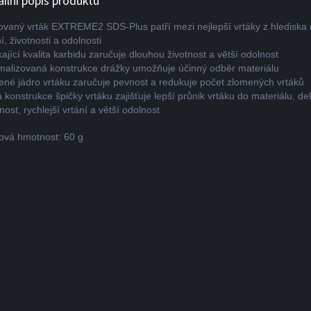
ailní popis produktu
ovaný vrták EXTREME2 SDS-Plus patří mezi nejlepší vrtáky z hlediska r
í, životnosti a odolnosti
kající kvalita karbidu zaručuje dlouhou životnost a větší odolnost
malizovaná konstrukce drážky umožňuje účinný odběr materiálu
ené jádro vrtáku zaručuje pevnost a redukuje počet zlomených vrtáků
 konstrukce špičky vrtáku zajišťuje lepší průnik vrtáku do materiálu, del
nost, rychlejší vrtání a větší odolnost
ová hmotnost: 60 g