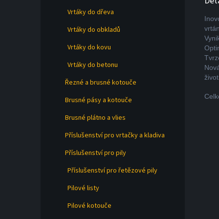
Det
Vrtáky do dřeva
Inov
vrtán
Vrtáky do obkladů
Vyni
Vrtáky do kovu
Opti
Tvrz
Vrtáky do betonu
Nová
život
Řezné a brusné kotouče
Celk
Brusné pásy a kotouče
Brusné plátno a vlies
Příslušenství pro vrtačky a kladiva
Příslušenství pro pily
Příslušenství pro řetězové pily
Pilové listy
Pilové kotouče