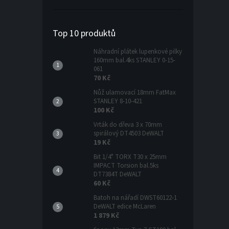
Top 10 produktů
Náhradní plátek lupenkové pilky
160mm bal.4ks STANLEY 0-15-
061
70 Kč
Nůž ulamovací 18mm FatMax
STANLEY 8-10-421
100 Kč
Vrták do dřeva 3 x 70mm
spirálový DT4503 DeWALT
19 Kč
Bit 1/4" TORX T30 x 25mm
IMPACT Torsion bal.5ks
DT7384T DeWALT
60 Kč
Batoh na nářadí DWST60122-1
DeWALT edice McLaren
1 879 Kč