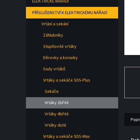
ELEKTRICKÉ NÁŘADÍ
a
n
PŘÍSLUŠENSTVÍ K ELEKTRICKÉMU NÁŘADÍ
e
l
Vrtání a sekání
Záhlubníky
Stupňovité vrtáky
Děrovky a korunky
Sady vrtáků
Vrtáky a sekáče SDS-Plus
Sekáče
Vrtáky 2břité
Vrtáky 4břité
Popi
Vrtáky duté
Vrtáky a sekáče SDS-Max