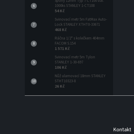
Spony 12mm Typ 7 CT100 bal.
1000ks STANLEY 1-CT108
54 Kč
Svinovací metr 5m FatMax Auto-
Lock STANLEY XTHT0-33671
468 Kč
Ráčna 1/2" s kolečkem 404mm
FACOM S.154
1 571 Kč
Svinovací metr 5m Tylon
STANLEY 1-30-697
106 Kč
Nůž ulamovací 18mm STANLEY
STHT10323-8
26 Kč
Z
á
p
a
t
Kontakt
í