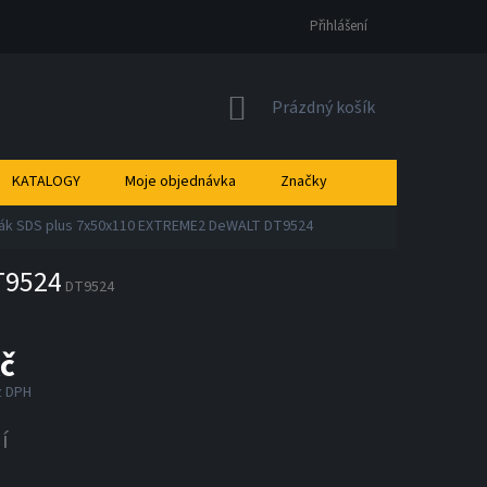
Přihlášení
NÁKUPNÍ
Prázdný košík
KOŠÍK
KATALOGY
Moje objednávka
Značky
ták SDS plus 7x50x110 EXTREME2 DeWALT DT9524
T9524
DT9524
č
z DPH
í