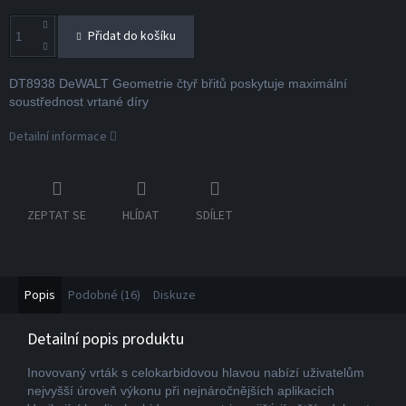
Přidat do košíku
DT8938 DeWALT Geometrie čtyř břitů poskytuje maximální
soustřednost vrtané díry
Detailní informace
ZEPTAT SE
HLÍDAT
SDÍLET
Popis
Podobné (16)
Diskuze
Detailní popis produktu
Inovovaný vrták s celokarbidovou hlavou nabízí uživatelům
nejvyšší úroveň výkonu při nejnáročnějších aplikacích