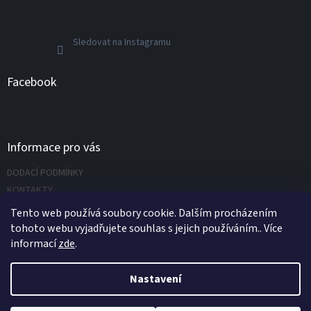
Sledovat na Instagramu
Facebook
Informace pro vás
DODACÍ PODMÍNKY
KONTAKTY
Napište nám
Tento web používá soubory cookie. Dalším procházením
tohoto webu vyjadřujete souhlas s jejich používáním.. Více
informací
zde
.
Vytvořil Shoptet
Nastavení