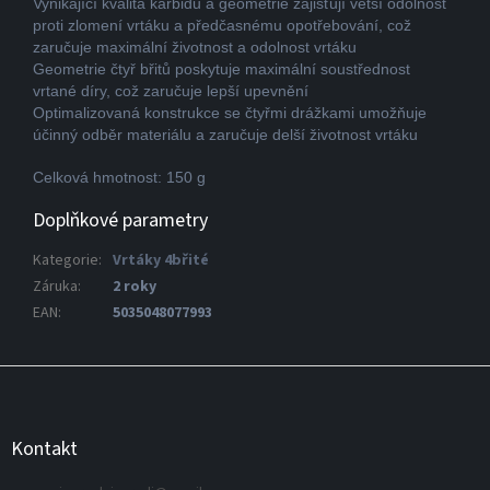
Vynikající kvalita karbidu a geometrie zajišťují větší odolnost
proti zlomení vrtáku a předčasnému opotřebování, což
zaručuje maximální životnost a odolnost vrtáku
Geometrie čtyř břitů poskytuje maximální soustřednost
vrtané díry, což zaručuje lepší upevnění
Optimalizovaná konstrukce se čtyřmi drážkami umožňuje
účinný odběr materiálu a zaručuje delší životnost vrtáku
Celková hmotnost: 150 g
Doplňkové parametry
Kategorie
:
Vrtáky 4břité
Záruka
:
2 roky
EAN
:
5035048077993
Z
á
p
a
Kontakt
t