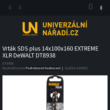
Přejít
NÁKUP
na
obsah
KOŠÍK
Vrták SDS plus 14x100x160 EXTREME
XLR DeWALT DT8938
DT8938
Průměrné
Neohodnoceno
Podrobnosti hodnocení
Značka:
DeWALT
hodnocení
produktu
je
0,0
z
5
hvězdiček.