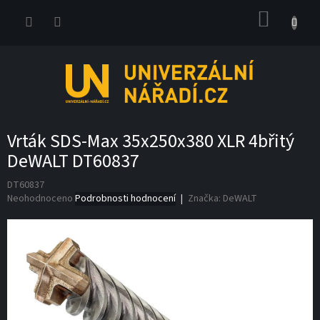
Přejít
NÁKUP
na
obsah
KOŠÍK
Vrták SDS-Max 35x250x380 XLR 4břitý
DeWALT DT60837
DT60837
Průměrné
Neohodnoceno
Podrobnosti hodnocení
Značka:
DeWALT
hodnocení
produktu
je
0,0
z
5
hvězdiček.