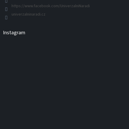
https://www.facebook.com/UniverzalniNaradi
univerzalninaradi.cz
Instagram