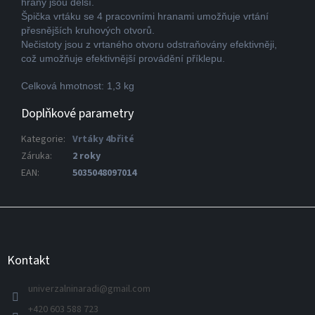
hrany jsou delší.
Špička vrtáku se 4 pracovními hranami umožňuje vrtání
přesnějších kruhových otvorů.
Nečistoty jsou z vrtaného otvoru odstraňovány efektivněji,
což umožňuje efektivnější provádění příklepu.
Celková hmotnost: 1,3 kg
Doplňkové parametry
Kategorie
:
Vrtáky 4břité
Záruka
:
2 roky
EAN
:
5035048097014
Z
á
p
a
Kontakt
t
í
univerzalninaradi
@
gmail.com
+420 603 588 723