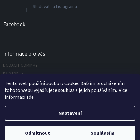
Sledovat na Instagramu
Facebook
Informace pro vás
DODACÍ PODMÍNKY
KONTAKTY
Napište nám
Tento web používá soubory cookie. Dalším procházením
tohoto webu vyjadřujete souhlas s jejich používáním.. Více
informací
zde
.
Vytvořil Shoptet
Nastavení
Copyright 2026
UNIVERZÁLNÍ NÁŘADÍ.CZ s.r.o.
. Všechna práva
Odmítnout
Souhlasím
vyhrazena.