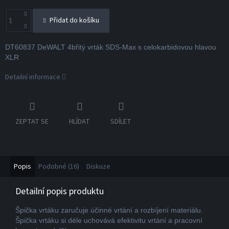
Přidat do košíku
DT60837 DeWALT 4břitý vrták SDS-Max s celokarbidovou hlavou
XLR
Detailní informace
ZEPTAT SE
HLÍDAT
SDÍLET
Popis
Podobné (16)
Diskuze
Detailní popis produktu
Špička vrtáku zaručuje účinné vrtání a rozbíjení materiálu.
Špička vrtáku si déle uchovává efektivitu vrtání a pracovní