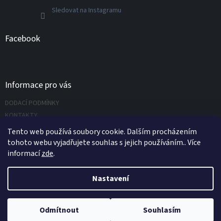
Sledovat na Instagramu
Facebook
Informace pro vás
DODACÍ PODMÍNKY
KONTAKTY
Napište nám
Tento web používá soubory cookie. Dalším procházením
tohoto webu vyjadřujete souhlas s jejich používáním.. Více
informací
zde
.
Vytvořil Shoptet
Nastavení
Copyright 2026
UNIVERZÁLNÍ NÁŘADÍ.CZ s.r.o.
. Všechna práva
Odmítnout
Souhlasím
vyhrazena.