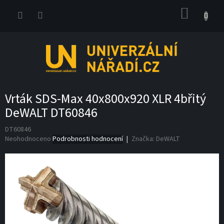
Přejít
NÁKUP
na
obsah
KOŠÍK
Vrták SDS-Max 40x800x920 XLR 4břitý
DeWALT DT60846
DT60846
Průměrné
Neohodnoceno
Podrobnosti hodnocení
Značka:
DeWALT
hodnocení
produktu
je
0,0
z
5
hvězdiček.