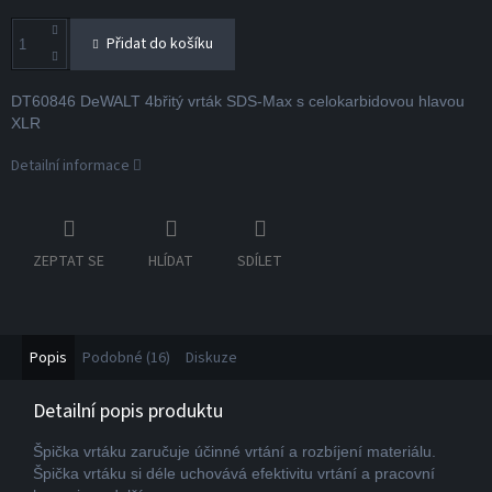
Přidat do košíku
DT60846 DeWALT 4břitý vrták SDS-Max s celokarbidovou hlavou
XLR
Detailní informace
ZEPTAT SE
HLÍDAT
SDÍLET
Popis
Podobné (16)
Diskuze
Detailní popis produktu
Špička vrtáku zaručuje účinné vrtání a rozbíjení materiálu.
Špička vrtáku si déle uchovává efektivitu vrtání a pracovní