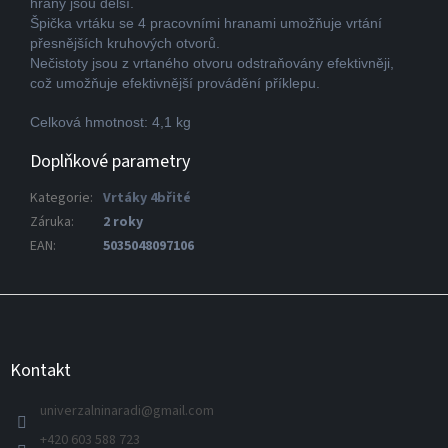
hrany jsou delší.
Špička vrtáku se 4 pracovními hranami umožňuje vrtání
přesnějších kruhových otvorů.
Nečistoty jsou z vrtaného otvoru odstraňovány efektivněji,
což umožňuje efektivnější provádění příklepu.
Celková hmotnost: 4,1 kg
Doplňkové parametry
Kategorie
:
Vrtáky 4břité
Záruka
:
2 roky
EAN
:
5035048097106
Z
á
p
a
Kontakt
t
í
univerzalninaradi
@
gmail.com
+420 603 588 723