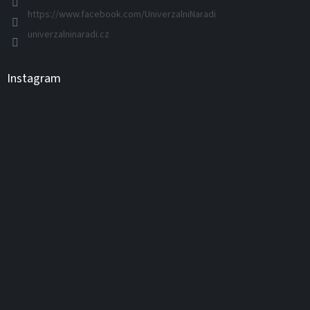
https://www.facebook.com/UniverzalniNaradi
univerzalninaradi.cz
Instagram