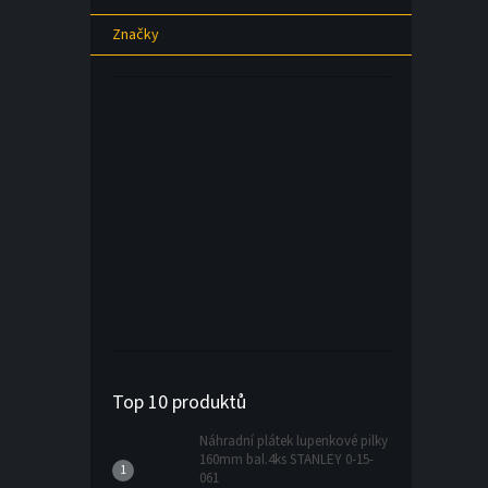
Značky
Top 10 produktů
Náhradní plátek lupenkové pilky
160mm bal.4ks STANLEY 0-15-
061