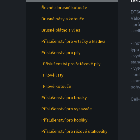
Det
Řezné a brusné kotouče
DT6
Válc
Brusné pásy a kotouče
- pr
Brusné plátno a vlies
- ce
Příslušenství pro vrtačky a kladiva
- in
typu
Příslušenství pro pily
- vy
stan
Příslušenství pro řetězové pily
- vy
- un
Pilové listy
- in
Pilové kotouče
pohy
Příslušenství pro brusky
Celk
Příslušenství pro vysavače
Příslušenství pro hoblíky
Příslušenství pro rázové utahováky