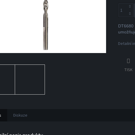
DT6680 D
umožňuje
Detailní 
TISK
s
Diskuze