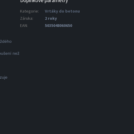
Doplňkové parametry
Kategorie
:
Vrtáky do betonu
Záruka
:
2 roky
EAN
:
5035048060650
každého
roušení než
zuje