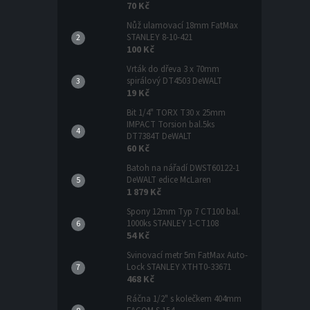
70 Kč
Nůž ulamovací 18mm FatMax
STANLEY 8-10-421
100 Kč
Vrták do dřeva 3 x 70mm
spirálový DT4503 DeWALT
19 Kč
Bit 1/4" TORX T30 x 25mm
IMPACT Torsion bal.5ks
DT7384T DeWALT
60 Kč
Batoh na nářadí DWST60122-1
DeWALT edice McLaren
1 879 Kč
Spony 12mm Typ 7 CT100 bal.
1000ks STANLEY 1-CT108
54 Kč
Svinovací metr 5m FatMax Auto-
Lock STANLEY XTHT0-33671
468 Kč
Ráčna 1/2" s kolečkem 404mm