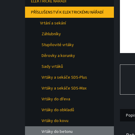
ELEKTRICKÉ NÁŘADÍ
a
n
PŘÍSLUŠENSTVÍ K ELEKTRICKÉMU NÁŘADÍ
e
l
Vrtání a sekání
Záhlubníky
Stupňovité vrtáky
Děrovky a korunky
Sady vrtáků
Vrtáky a sekáče SDS-Plus
Vrtáky a sekáče SDS-Max
Vrtáky do dřeva
Vrtáky do obkladů
Popi
Vrtáky do kovu
Vrtáky do betonu