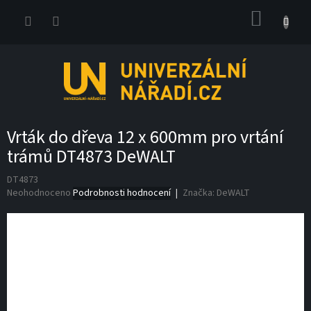
Přejít
NÁKUP
na
obsah
KOŠÍK
Vrták do dřeva 12 x 600mm pro vrtání
trámů DT4873 DeWALT
DT4873
Průměrné
Neohodnoceno
Podrobnosti hodnocení
Značka:
DeWALT
hodnocení
produktu
je
0,0
z
5
hvězdiček.