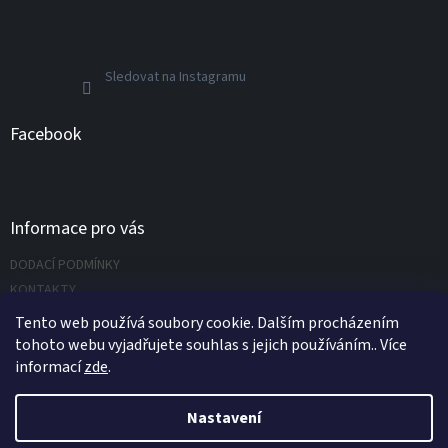
Sledovat na Instagramu
Facebook
Informace pro vás
DODACÍ PODMÍNKY
KONTAKTY
Napište nám
Tento web používá soubory cookie. Dalším procházením
tohoto webu vyjadřujete souhlas s jejich používáním.. Více
informací
zde
.
Vytvořil Shoptet
Nastavení