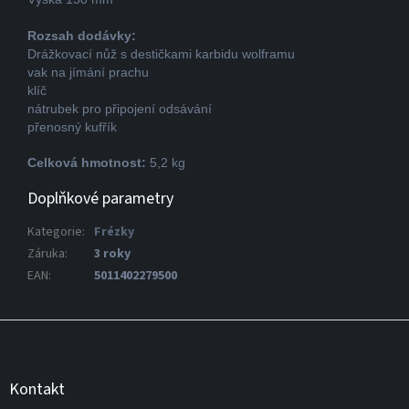
Rozsah dodávky:
Drážkovací nůž s destičkami karbidu wolframu
vak na jímání prachu
klíč
nátrubek pro připojení odsávání
přenosný kufřík
Celková hmotnost:
5,2 kg
Doplňkové parametry
Kategorie
:
Frézky
Záruka
:
3 roky
EAN
:
5011402279500
Z
á
p
a
Kontakt