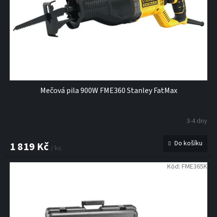
Mečová pila 900W FME360 Stanley FatMax
3-4 dny
Do košíku
1 819 Kč
/ ks
Kód:
FME365K