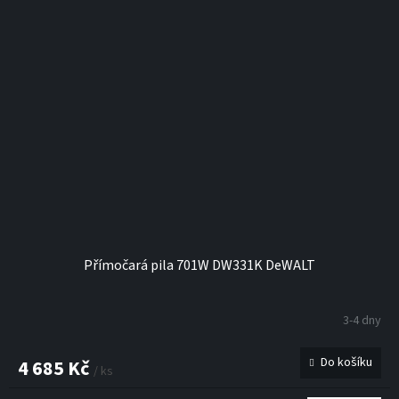
Přímočará pila 701W DW331K DeWALT
3-4 dny
Do košíku
4 685 Kč
/ ks