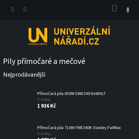
Přejít
NÁKUP
na
obsah
KOŠÍK
Pily přímočaré a mečové
Nejprodávanější
Přímočará pila 650W DWE349 DeWALT
3-4 dny
1 936 Kč
Přímočará pila 710W FME340K Stanley FatMax
3-4 dny