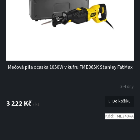
Mečová pila ocaska 1050W v kufru FME365K Stanley FatMax
3-4 dny
Do košíku
3 222 Kč
/ ks
Kód:
FME340KA