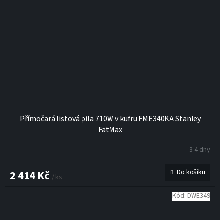
Přímočará listová pila 710W v kufru FME340KA Stanley
FatMax
3-4 dny
Do košíku
2 414 Kč
/ ks
Kód:
DWE349