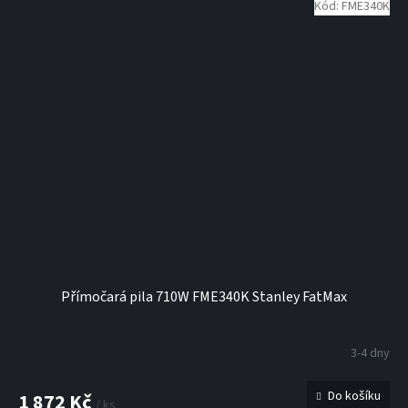
Kód:
FME340K
Přímočará pila 710W FME340K Stanley FatMax
3-4 dny
Do košíku
1 872 Kč
/ ks