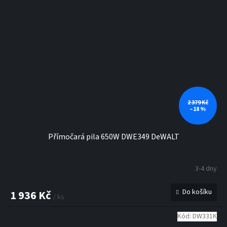
2 379 Kč
–18 %
Přímočará pila 650W DWE349 DeWALT
3-4 dny
Do košíku
1 936 Kč
/ ks
Kód:
DW331K