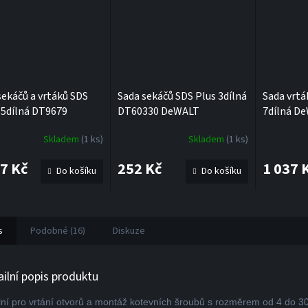
sekáčů a vrtáků SDS
Sada sekáčů SDS Plus 3dílná
Sada vrtá
15dílná DT9679
DT60330 DeWALT
7dílná D
LT
Skladem
(1 ks)
Skladem
(1 ks)
37 Kč
252 Kč
1 037 
Do košíku
Do košíku
s
Podobné (16)
Diskuze
ailní popis produktu
lní pro vrtání otvorů a montáž kotevních šroubů s rozměrem od 4 do 