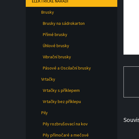
ELEKTRICKÉ NÁŘADÍ
a
n
Brusky
e
l
Brusky na sádrokarton
Přímé brusky
Úhlové brusky
Vibrační brusky
Pásové a Oscilační brusky
Vrtačky
Vrtačky s příklepem
Vrtačky bez příklepu
Pily
Souvi
Pily rozbrušovací na kov
Pily přímočaré a mečové