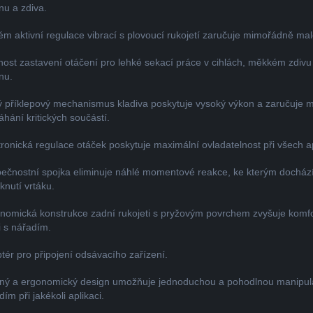
nu a zdiva.
ém aktivní regulace vibrací s plovoucí rukojetí zaručuje mimořádně mal
ost zastavení otáčení pro lehké sekací práce v cihlách, měkkém zdivu
nu.
ý příklepový mechanismus kladiva poskytuje vysoký výkon a zaručuje 
hání kritických součástí.
tronická regulace otáček poskytuje maximální ovladatelnost při všech ap
ečnostní spojka eliminuje náhlé momentové reakce, ke kterým dochází
knutí vrtáku.
nomická konstrukce zadní rukojeti s pryžovým povrchem zvyšuje komfor
i s nářadím.
tér pro připojení odsávacího zařízení.
ný a ergonomický design umožňuje jednoduchou a pohodlnou manipula
ím při jakékoli aplikaci.