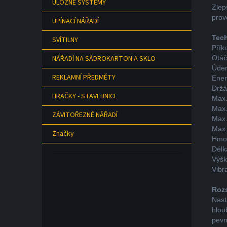
ÚLOŽNÉ SYSTÉMY
Zlep
prov
UPÍNACÍ NÁŘADÍ
Tech
SVÍTILNY
Přík
NÁŘADÍ NA SÁDROKARTON A SKLO
Otáč
Úder
REKLAMNÍ PŘEDMĚTY
Ener
Držá
HRAČKY - STAVEBNICE
Max.
Max.
ZÁVITOŘEZNÉ NÁŘADÍ
Max.
Max.
Značky
Hmot
Dél
Výš
Vibr
Roz
Nast
hlou
pevn