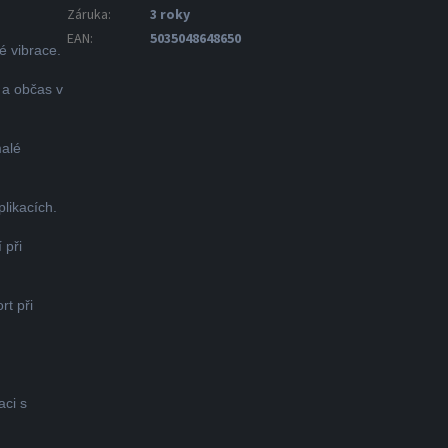
Záruka
:
3 roky
EAN
:
5035048648650
é vibrace.
 a občas v
malé
likacích.
 při
t při
ci s