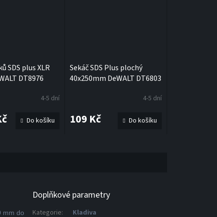
ků SDS plus XLR
Sekáč SDS Plus plochý
eWALT DT8976
40x250mm DeWALT DT6803
4-5 dní
4-5 dní
Kč
109 Kč
Do košíku
Do košíku
Doplňkové parametry
Kategorie
:
Kladiva
30 mm do