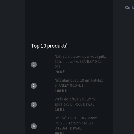
Cel
Top 10 produktů
Náhradní plátek lupenkové pilky
160mm bal.4ks STANLEY 0-15-
061
70 Kč
Nůž ulamovací 18mm FatMax
STANLEY 8-10-421
100 Kč
Vrták do dřeva 3 x 70mm
spirálový DT4503 DeWALT
19 Kč
Bit 1/4" TORX T30 x 25mm
IMPACT Torsion bal.5ks
DT7384T DeWALT
60 Kč