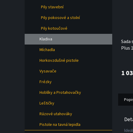
Pily stavební
Pily pokosové a stolní
Pily kotoučové
Kladiva
Sada 
Plus 
Míchadla
DeWA
Horkovzdušné pistole
Vysavače
1 0
Frézky
Hoblíky a Protahovačky
Popi
Leštičky
Rázové utahováky
Det
Pistole na tavná lepidla
Ideá