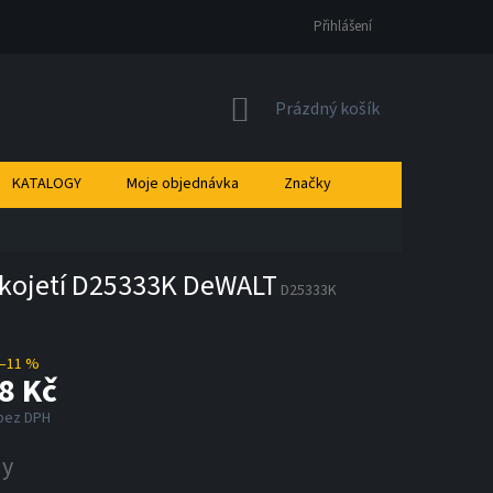
Přihlášení
NÁKUPNÍ
Prázdný košík
KOŠÍK
KATALOGY
Moje objednávka
Značky
ukojetí D25333K DeWALT
D25333K
–11 %
8 Kč
 bez DPH
ny