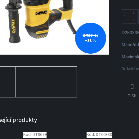
D25333K
6 787 Kč
–11 %
Mimořádn
Maximáln
Detailní 
TISK
sející produkty
Kód:
DT9679
Kód:
DT60330