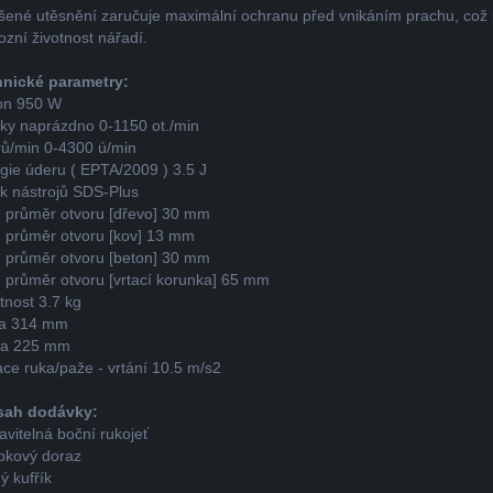
šené utěsnění zaručuje maximální ochranu před vnikáním prachu, což 
ozní životnost nářadí.
nické parametry:
on 950 W
ky naprázdno 0-1150 ot./min
ů/min 0-4300 ú/min
gie úderu ( EPTA/2009 ) 3.5 J
k nástrojů SDS-Plus
 průměr otvoru [dřevo] 30 mm
 průměr otvoru [kov] 13 mm
 průměr otvoru [beton] 30 mm
 průměr otvoru [vrtací korunka] 65 mm
nost 3.7 kg
ka 314 mm
ka 225 mm
ace ruka/paže - vrtání 10.5 m/s2
sah dodávky:
avitelná boční rukojeť
bkový doraz
ý kufřík