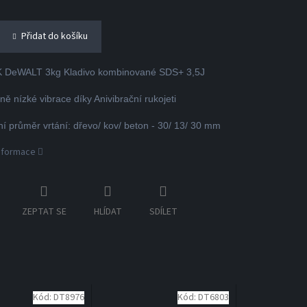
Přidat do košíku
 DeWALT 3kg Kladivo kombinované SDS+ 3,5J
ě nízké vibrace díky Anivibrační rukojeti
í průměr vrtání: dřevo/ kov/ beton - 30/ 13/ 30 mm
informace
ZEPTAT SE
HLÍDAT
SDÍLET
Kód:
DT8976
Kód:
DT6803