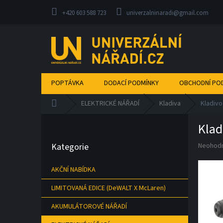
Přejít
na
+420 603 588 723
univerzalninaradi@gmail.com
obsah
POPTÁVKA
DODACÍ PODMÍNKY
OBCHODNÍ PO
Domů
ELEKTRICKÉ NÁŘADÍ
Kladiva
Kladivo
P
Klad
o
Přeskočit
s
Průměr
Kategorie
Neohod
kategorie
t
hodnoce
r
produkt
AKČNÍ NABÍDKA
a
je
n
0,0
LIMITOVANÁ EDICE (DeWALT X McLaren)
z
n
5
í
AKUMULÁTOROVÉ NÁŘADÍ
hvězdič
p