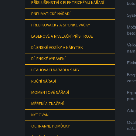
PŘÍSLUŠENSTVÍ K ELEKTRICKÉMU NÁŘADÍ
beto
PNEUMATICKÉ NÁŘADÍ
Syst
HŘEBÍKOVAČKY A SPONKOVAČKY
Možn
beto
LASEROVÉ A NIVELAČNÍ PŘÍSTROJE
Velk
DÍLENSKÉ VOZÍKY A NÁBYTEK
namá
DÍLENSKÉ VYBAVENÍ
Elek
UTAHOVACÍ NÁŘADÍ A SADY
Bezp
RUČNÍ NÁŘADÍ
zase
MOMENTOVÉ NÁŘADÍ
Ergo
prác
MĚŘENÍ A ZNAČENÍ
Adap
NÝTOVÁNÍ
Ovál
OCHRANNÉ POMŮCKY
nářad