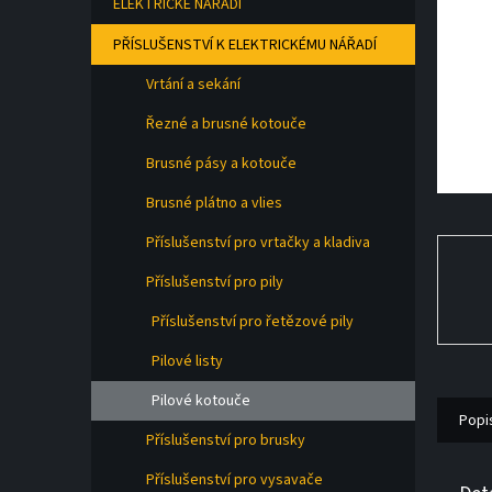
ELEKTRICKÉ NÁŘADÍ
a
n
PŘÍSLUŠENSTVÍ K ELEKTRICKÉMU NÁŘADÍ
e
l
Vrtání a sekání
Řezné a brusné kotouče
Brusné pásy a kotouče
Brusné plátno a vlies
Příslušenství pro vrtačky a kladiva
Příslušenství pro pily
Příslušenství pro řetězové pily
Pilové listy
Pilové kotouče
Popi
Příslušenství pro brusky
Příslušenství pro vysavače