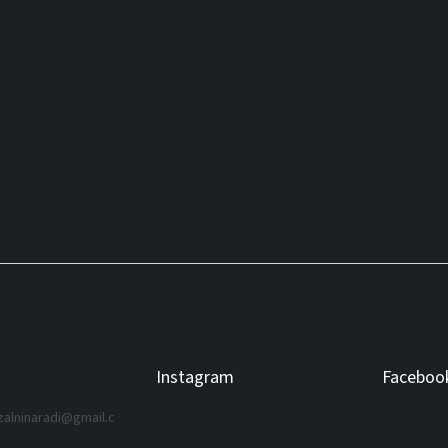
Instagram
Faceboo
zalninaradi
@
gmail.c