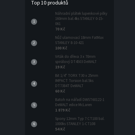
Top 10 produktů
Náhradní plátek lupenkové pilky
160mm bal.4ks STANLEY 0-15-
061
70 Kč
Nůž ulamovací 18mm FatMax
STANLEY 8-10-421
100 Kč
Vrták do dřeva 3 x 70mm
spirálový DT4503 DeWALT
19 Kč
Bit 1/4" TORX T30 x 25mm
IMPACT Torsion bal.5ks
DT7384T DeWALT
60 Kč
Batoh na nářadí DWST60122-1
DeWALT edice McLaren
1 879 Kč
Spony 12mm Typ 7 CT100 bal.
1000ks STANLEY 1-CT108
54 Kč