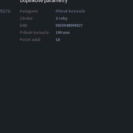
Doplňkové parametry
Kategorie
:
Pilové kotouče
DWE576
Záruka
:
2 roky
EAN
:
5035048099827
Průměr kotouče
:
190 mm
Počet zubů
:
18