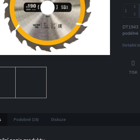
DT1943 D
podélné 
Detailní 
TISK
s
Podobné (16)
Diskuze