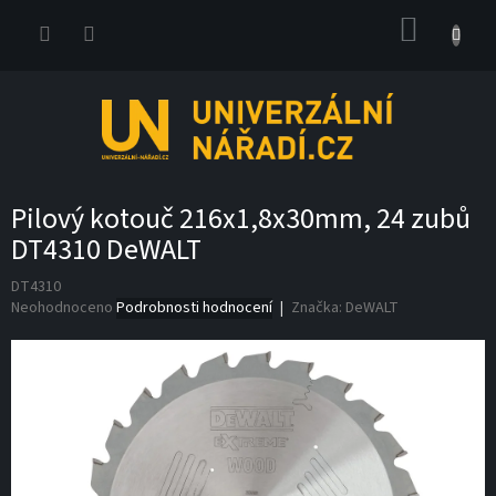
Přejít
NÁKUP
na
obsah
KOŠÍK
Pilový kotouč 216x1,8x30mm, 24 zubů
DT4310 DeWALT
DT4310
Průměrné
Neohodnoceno
Podrobnosti hodnocení
Značka:
DeWALT
hodnocení
produktu
je
0,0
z
5
hvězdiček.