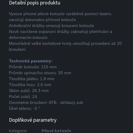
Detailní popis produktu
Vysoce přesné pilové kotouče vyráběné pomocí laseru
zaručují dokonalou přímost kotouče
Antivibrační drážky omezují kroucení kotouče
Nově navržené expanzní drážky zabraňují přehřívání a
deformacím kotouče
Mimořádně velké karbidové hroty umožňují provedení až 20
broušení
Technické parametry:
Průměr kotouče: 216 mm
Průměr upínacího otvoru: 30 mm
Tloušťka plátku: 1.8 mm
Tloušťka řezu: 2.6 mm
Sklon zubů: 28.3 mm
Počet zubů: 24
Geometrie broušení: ATB - střídavý zub
Úhel sklonu: -5 °
Doplňkové parametry
Kategorie
:
Pilové kotouče