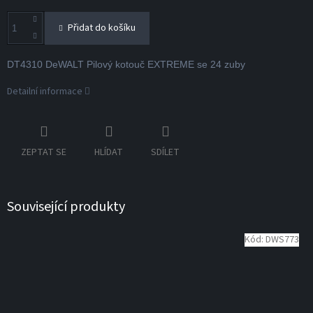
Přidat do košíku
DT4310 DeWALT Pilový kotouč EXTREME se 24 zuby
Detailní informace
ZEPTAT SE
HLÍDAT
SDÍLET
Související produkty
Kód:
DWS773