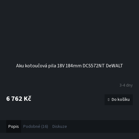
Aku kotoučová pila 18V 184mm DCS572NT DeWALT
3-4 dny
6 762 Kč
Do košíku
Popis
Podobné (16)
Diskuze