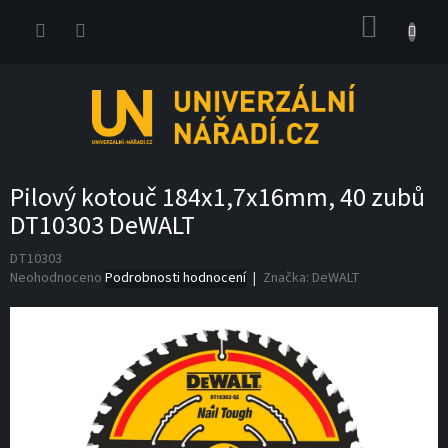
Přejít
NÁKUP
na
obsah
KOŠÍK
Pilový kotouč 184x1,7x16mm, 40 zubů
DT10303 DeWALT
DT10303
Průměrné
Neohodnoceno
Podrobnosti hodnocení
Značka:
DeWALT
hodnocení
produktu
je
0,0
z
5
hvězdiček.