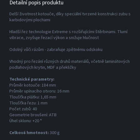
Detailní popis produktu
Delší životnost kotouče, díky speciální tvrzené konstrukci zubu s
karbidovými plochami
Hladší řez technologie Extreme s rozšiřujícími štěrbinami. Tlumí
vibrace, zvyšuje řezací výkon a snižuje hlučnost
Odolný vůči rázům - zabraňuje zpětnému odskoku
Vhodný pro řezání různých druhů materiálů, včetně laminátových
podlahových krytin, MDF a překližky
Technické parametry:
Průměr kotouče: 184 mm
Průměr upínacího otvoru: 16 mm
Tloušťka plátku: 1,65 mm
Tloušťka řezu: 1 mm
Počet zubů: 40
Geometrie broušení: ATB
Úhel sklonu: +20 °
Celková hmotnost:
300 g