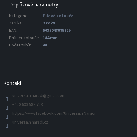
Doplňkové parametry
Kategorie
:
Pilové kotouče
Záruka
:
2 roky
EAN
:
5035048085875
Průměr kotouče
:
184 mm
Počet zubů
:
40
Z
á
p
a
Kontakt
t
í
univerzalninaradi
@
gmail.com
+420 603 588 723
https://www.facebook.com/UniverzalniNaradi
univerzalninaradi.cz