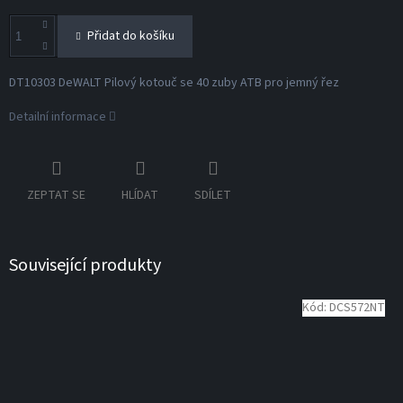
Přidat do košíku
DT10303 DeWALT Pilový kotouč se 40 zuby ATB pro jemný řez
Detailní informace
ZEPTAT SE
HLÍDAT
SDÍLET
Související produkty
Kód:
DCS572NT